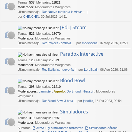
Temas
:
537
,
Mensajes
:
11821
Moderador:
Moderadores Wargames
Último mensaje:
Re: Nuevo táctico a la vista:…
por
CHINCHIN
, 30 Jul 2026, 14:11
[PdL] Steam
Temas
:
521
,
Mensajes
:
15070
Moderador:
Moderadores Wargames
Último mensaje:
Re: Project Zomboid.
por
macvicens
, 16 May 2026, 13:59
Paradox Interactive
Temas
:
128
,
Mensajes
:
7379
Moderador:
Moderadores Wargames
Último mensaje:
Re: Stellaris: nuevo 4x
por
LordSpain
, 06 Ago 2026, 21:08
Blood Bowl
Temas
:
393
,
Mensajes
:
21210
Moderadores:
Lannister
,
Aguelo
,
Dortmund
,
Niessuh
,
Moderadores
Wargames
Último mensaje:
Re: Blood Bowl 3 beta
por
joselillo
, 13 Dic 2023, 00:54
Simuladores
Temas
:
419
,
Mensajes
:
18651
Moderador:
Moderadores Wargames
Subforos:
ArmA III y simuladores terrestres
,
Simuladores aéreos