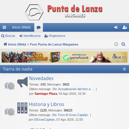
Inicio (Web)
nl
Buscar
Identificarse
or
Registrarse
de
eg
B
ac
Inicio (Web)
Foro Punta de Lanza Wargames
os
nti
ist
u
es
fic
ra
s
rá
ar
rs
c
Tierra de nadie
a
pi
se
e
r
Novedades
do
Temas
:
143
,
Mensajes
:
3602
s
Último mensaje:
Re: Actualización del foro a …
por
Santiago Plaza
, 03 Ago 2026, 15:34
Historia y Libros
Temas
:
1120
,
Mensajes
:
36623
Último mensaje:
Re: Foro El Gran Capitán.
por
ElGranCapitan
, 07 Ago 2026, 11:55