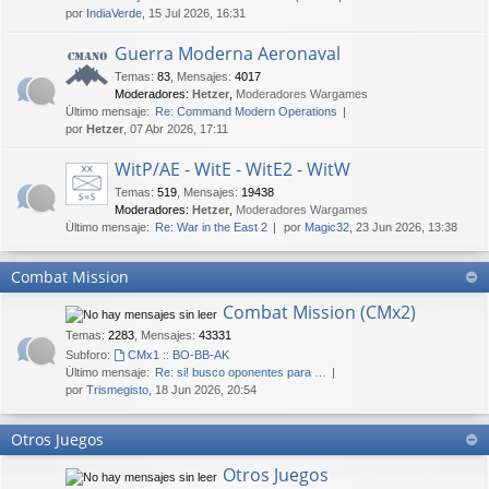
por
IndiaVerde
, 15 Jul 2026, 16:31
Guerra Moderna Aeronaval
Temas
:
83
,
Mensajes
:
4017
Moderadores:
Hetzer
,
Moderadores Wargames
Último mensaje:
Re: Command Modern Operations
por
Hetzer
, 07 Abr 2026, 17:11
WitP/AE - WitE - WitE2 - WitW
Temas
:
519
,
Mensajes
:
19438
Moderadores:
Hetzer
,
Moderadores Wargames
Último mensaje:
Re: War in the East 2
por
Magic32
, 23 Jun 2026, 13:38
Combat Mission
Combat Mission (CMx2)
Temas
:
2283
,
Mensajes
:
43331
Subforo:
CMx1 :: BO-BB-AK
Último mensaje:
Re: si! busco oponentes para …
por
Trismegisto
, 18 Jun 2026, 20:54
Otros Juegos
Otros Juegos