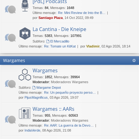
[PdL] Podcasts
Temas
:
84
,
Mensajes
:
1648
Último mensaje:
Re: Mini Review de Into the B…
por
Santiago Plaza
, 14 Oct 2022, 09:49
La Cantina - Die Kneipe
Temas
:
5383
,
Mensajes
:
107991
Subforo:
El Mercadillo
Último mensaje:
Re: Tomate un KitKat
por
Vladimir
, 02 Ago 2026, 18:14
Wargames
Wargames
Temas
:
1852
,
Mensajes
:
39964
Moderador:
Moderadores Wargames
Subforo:
Wargame Depot
Último mensaje:
Re: Un pequeño proyecto perso…
por
PijusMagnificus
, 03 Ago 2026, 19:07
Wargames :: AARs
Temas
:
955
,
Mensajes
:
60563
Moderador:
Moderadores Wargames
Último mensaje:
Re: AAR: La guerra de la Devo…
por
IndiaVerde
, 08 Ago 2026, 21:08