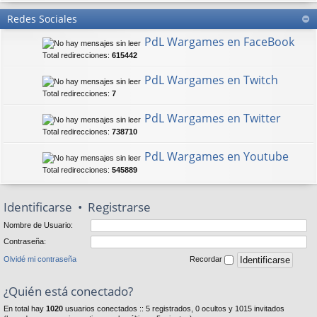
Redes Sociales
PdL Wargames en FaceBook
Total redirecciones:
615442
PdL Wargames en Twitch
Total redirecciones:
7
PdL Wargames en Twitter
Total redirecciones:
738710
PdL Wargames en Youtube
Total redirecciones:
545889
Identificarse
•
Registrarse
Nombre de Usuario:
Contraseña:
Olvidé mi contraseña
Recordar
¿Quién está conectado?
En total hay
1020
usuarios conectados :: 5 registrados, 0 ocultos y 1015 invitados