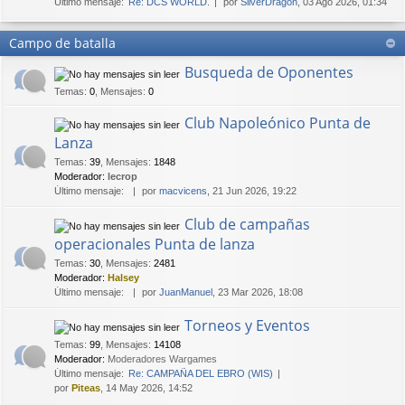
Último mensaje:
Re: DCS WORLD.
por
SilverDragon
, 03 Ago 2026, 01:34
Campo de batalla
Busqueda de Oponentes
Temas
:
0
,
Mensajes
:
0
Club Napoleónico Punta de
Lanza
Temas
:
39
,
Mensajes
:
1848
Moderador:
lecrop
Último mensaje:
por
macvicens
, 21 Jun 2026, 19:22
Club de campañas
operacionales Punta de lanza
Temas
:
30
,
Mensajes
:
2481
Moderador:
Halsey
Último mensaje:
por
JuanManuel
, 23 Mar 2026, 18:08
Torneos y Eventos
Temas
:
99
,
Mensajes
:
14108
Moderador:
Moderadores Wargames
Último mensaje:
Re: CAMPAÑA DEL EBRO (WIS)
por
Piteas
, 14 May 2026, 14:52