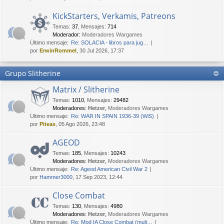
KickStarters, Verkamis, Patreons
Temas
:
37
,
Mensajes
:
714
Moderador:
Moderadores Wargames
Último mensaje:
Re: SOLACIA - libros para jug…
por
ErwinRommel
, 30 Jul 2026, 17:37
Grupo Slitherine
Matrix / Slitherine
Temas
:
1010
,
Mensajes
:
29482
Moderadores:
Hetzer
,
Moderadores Wargames
Último mensaje:
Re: WAR IN SPAIN 1936-39 (WiS)
por
Piteas
, 05 Ago 2026, 23:48
AGEOD
Temas
:
185
,
Mensajes
:
10243
Moderadores:
Hetzer
,
Moderadores Wargames
Último mensaje:
Re: Ageod American Civil War 2
por
Hammer3000
, 17 Sep 2023, 12:44
Close Combat
Temas
:
130
,
Mensajes
:
4980
Moderadores:
Hetzer
,
Moderadores Wargames
Último mensaje:
Re: Mod IA Close Combat (mult…