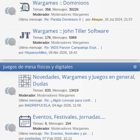
Wargames :: Dominions
Temas
:
358
,
Mensajes
:
30226
Moderador:
Moderadores Wargames
Último mensaje:
Re: Partida Dominions 6
por
Akayar
, 26 Jul 2024, 21:57
Wargames :: John Tiller Software
Temas
:
176
,
Mensajes
:
5969
Moderador:
Moderadores Wargames
Último mensaje:
Re: WDS Panzer Campaings Expl…
por
HispanusMiles
, 09 Abr 2026, 18:42
Juegos de mesa físicos y digitales
Novedades, Wargames y Juegos en general,
Dudas
Temas
:
633
,
Mensajes
:
13419
Moderador:
Moderadores Wargames
Último mensaje:
Re: ¿Algún consejo para confi…
por
MADREPUCELA
, 04 Ago 2026, 11:56
Eventos, Festivales, Jornadas....
Temas
:
6
,
Mensajes
:
154
Moderador:
Moderadores Wargames
Último mensaje:
Re: Eventos, festivales y jor…
por
estefanfaq
, 07 Feb 2025, 15:12