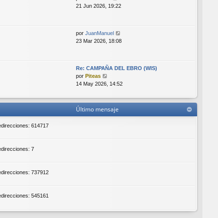
n
e
21 Jun 2026, 19:22
s
r
a
ú
j
l
e
V
por
JuanManuel
t
e
23 Mar 2026, 18:08
i
r
m
ú
o
l
m
Re: CAMPAÑA DEL EBRO (WIS)
t
V
e
por
Piteas
i
e
n
14 May 2026, 14:52
m
r
s
o
ú
a
m
l
j
Último mensaje
e
t
e
n
i
redirecciones: 614717
s
m
a
o
j
m
edirecciones: 7
e
e
n
s
redirecciones: 737912
a
j
e
redirecciones: 545161