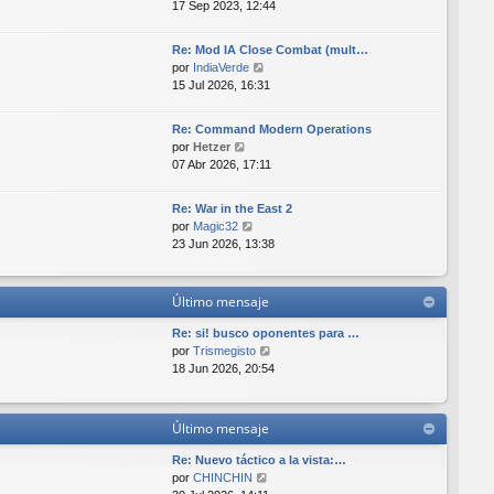
e
17 Sep 2023, 12:44
a
i
r
j
m
ú
e
o
Re: Mod IA Close Combat (mult…
l
m
V
por
IndiaVerde
t
e
e
15 Jul 2026, 16:31
i
n
r
m
s
ú
o
Re: Command Modern Operations
a
l
V
m
por
Hetzer
j
t
e
e
07 Abr 2026, 17:11
e
i
r
n
m
ú
s
o
Re: War in the East 2
l
a
V
m
por
Magic32
t
j
e
e
23 Jun 2026, 13:38
i
e
r
n
m
ú
s
o
l
a
Último mensaje
m
t
j
e
i
e
Re: si! busco oponentes para …
n
m
V
por
Trismegisto
s
o
e
18 Jun 2026, 20:54
a
m
r
j
e
ú
e
n
l
Último mensaje
s
t
a
i
Re: Nuevo táctico a la vista:…
j
m
V
por
CHINCHIN
e
o