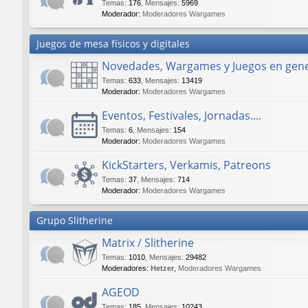
Temas
:
176
,
Mensajes
:
5969
Moderador:
Moderadores Wargames
Juegos de mesa físicos y digitales
Novedades, Wargames y Juegos en gene
Temas
:
633
,
Mensajes
:
13419
Moderador:
Moderadores Wargames
Eventos, Festivales, Jornadas....
Temas
:
6
,
Mensajes
:
154
Moderador:
Moderadores Wargames
KickStarters, Verkamis, Patreons
Temas
:
37
,
Mensajes
:
714
Moderador:
Moderadores Wargames
Grupo Slitherine
Matrix / Slitherine
Temas
:
1010
,
Mensajes
:
29482
Moderadores:
Hetzer
,
Moderadores Wargames
AGEOD
Temas
:
185
,
Mensajes
:
10243