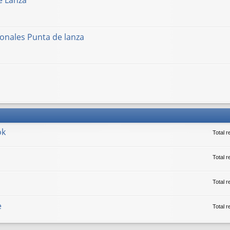
e Lanza
onales Punta de lanza
ok
Total 
Total r
Total 
e
Total 