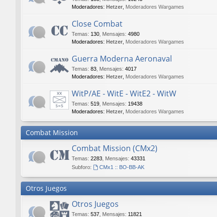
Moderadores:
Hetzer
,
Moderadores Wargames
Close Combat
Temas
:
130
,
Mensajes
:
4980
Moderadores:
Hetzer
,
Moderadores Wargames
Guerra Moderna Aeronaval
Temas
:
83
,
Mensajes
:
4017
Moderadores:
Hetzer
,
Moderadores Wargames
WitP/AE - WitE - WitE2 - WitW
Temas
:
519
,
Mensajes
:
19438
Moderadores:
Hetzer
,
Moderadores Wargames
Combat Mission
Combat Mission (CMx2)
Temas
:
2283
,
Mensajes
:
43331
Subforo:
CMx1 :: BO-BB-AK
Otros Juegos
Otros Juegos
Temas
:
537
,
Mensajes
:
11821