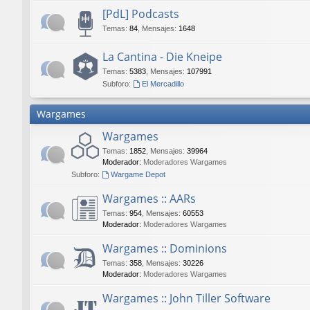
[PdL] Podcasts
Temas
:
84
,
Mensajes
:
1648
La Cantina - Die Kneipe
Temas
:
5383
,
Mensajes
:
107991
Subforo:
El Mercadillo
Wargames
Wargames
Temas
:
1852
,
Mensajes
:
39964
Moderador:
Moderadores Wargames
Subforo:
Wargame Depot
Wargames :: AARs
Temas
:
954
,
Mensajes
:
60553
Moderador:
Moderadores Wargames
Wargames :: Dominions
Temas
:
358
,
Mensajes
:
30226
Moderador:
Moderadores Wargames
Wargames :: John Tiller Software