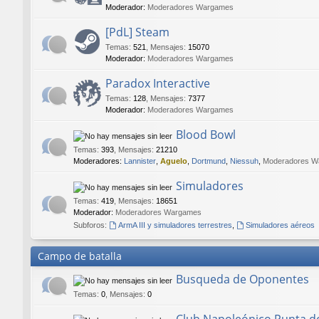
Moderador:
Moderadores Wargames
[PdL] Steam
Temas
:
521
,
Mensajes
:
15070
Moderador:
Moderadores Wargames
Paradox Interactive
Temas
:
128
,
Mensajes
:
7377
Moderador:
Moderadores Wargames
Blood Bowl
Temas
:
393
,
Mensajes
:
21210
Moderadores:
Lannister
,
Aguelo
,
Dortmund
,
Niessuh
,
Moderadores W
Simuladores
Temas
:
419
,
Mensajes
:
18651
Moderador:
Moderadores Wargames
Subforos:
ArmA III y simuladores terrestres
,
Simuladores aéreos
Campo de batalla
Busqueda de Oponentes
Temas
:
0
,
Mensajes
:
0