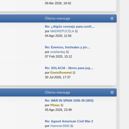
e
t
e
e
09 Abr 2026, 18:42
i
n
r
m
s
ú
o
a
l
Último mensaje
m
j
t
e
e
i
Re: ¿Algún consejo para confi…
n
m
V
por
MADREPUCELA
s
o
e
04 Ago 2026, 11:56
a
m
r
j
e
ú
e
Re: Eventos, festivales y jor…
n
l
V
por
estefanfaq
s
t
e
07 Feb 2025, 15:12
a
i
r
j
m
ú
e
o
Re: SOLACIA - libros para jug…
l
V
m
por
ErwinRommel
t
e
e
30 Jul 2026, 17:37
i
r
n
m
ú
s
o
l
a
Último mensaje
m
t
j
e
i
e
Re: WAR IN SPAIN 1936-39 (WiS)
n
m
V
por
Piteas
s
o
e
05 Ago 2026, 23:48
a
m
r
j
e
ú
e
Re: Ageod American Civil War 2
n
l
V
por
Hammer3000
s
t