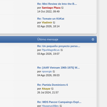
r
i
Re: Mini Review de Into the B…
ú
m
V
por
Santiago Plaza
l
o
e
14 Oct 2022, 09:49
t
m
r
i
e
Re: Tomate un KitKat
ú
m
n
V
por
Vladimir
l
o
s
e
02 Ago 2026, 18:14
t
m
a
r
i
e
j
ú
m
n
e
l
o
s
Último mensaje
t
m
a
i
e
Re: Un pequeño proyecto perso…
j
m
n
V
por
PijusMagnificus
e
o
s
e
03 Ago 2026, 19:07
m
a
r
e
j
ú
n
e
l
Re: [AAR Vietnam 1965-1975] W…
s
t
V
por
npsergio
a
i
e
04 Ago 2026, 09:03
j
m
r
e
o
ú
m
Re: Partida Dominions 6
l
e
V
por
Akayar
t
n
e
26 Jul 2024, 21:57
i
s
r
m
a
ú
o
Re: WDS Panzer Campaings Expl…
j
l
m
V
por
HispanusMiles