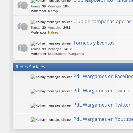
Club Napoleónico Punta d
Temas
:
39
,
Mensajes
:
1848
Moderador:
lecrop
Club de campañas operaci
Temas
:
30
,
Mensajes
:
2481
Moderador:
Halsey
Torneos y Eventos
Temas
:
99
,
Mensajes
:
14108
Moderador:
Moderadores Wargames
Redes Sociales
PdL Wargames en FaceBo
PdL Wargames en Twitch
PdL Wargames en Twitter
PdL Wargames en Youtub