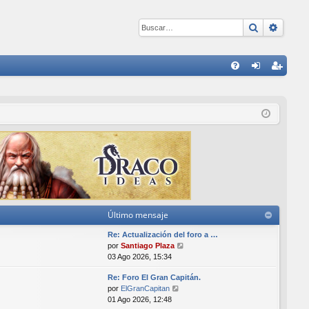
Buscar
Búsqu
E
FA
de
eg
Q
nti
ist
fic
ra
ar
rs
se
e
Último mensaje
Re: Actualización del foro a …
V
por
Santiago Plaza
e
03 Ago 2026, 15:34
r
Re: Foro El Gran Capitán.
ú
V
por
ElGranCapitan
l
e
01 Ago 2026, 12:48
t