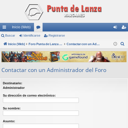
Inicio (Web)
nl
Buscar
Identificarse
or
Registrarse
de
eg
B
ac
Inicio (Web)
os
Foro Punta de Lanza Wargames
Contactar con un Administrador del Foro
nti
ist
u
es
fic
ra
s
rá
ar
rs
c
Contactar con un Administrador del Foro
a
pi
se
e
r
do
Destinatario:
s
Administrador
Su dirección de correo electrónico:
Su nombre:
Asunto: