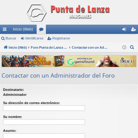
Inicio (Web)
nl
Buscar
Identificarse
or
Registrarse
de
eg
B
ac
Inicio (Web)
os
Foro Punta de Lanza Wargames
Contactar con un Administrador del Foro
nti
ist
u
es
fic
ra
s
rá
ar
rs
c
Contactar con un Administrador del Foro
a
pi
se
e
r
do
Destinatario:
s
Administrador
Su dirección de correo electrónico:
Su nombre:
Asunto: