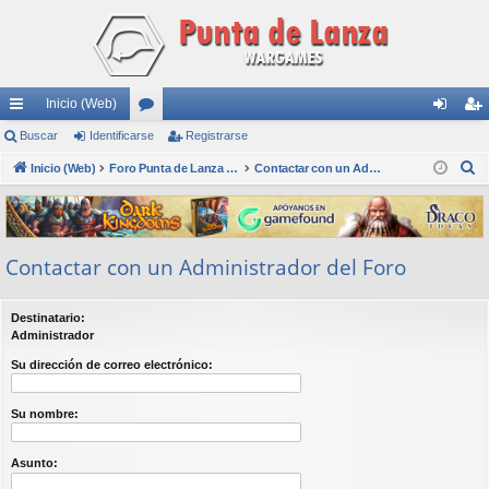
Inicio (Web)
nl
Buscar
Identificarse
or
Registrarse
de
eg
B
ac
Inicio (Web)
os
Foro Punta de Lanza Wargames
Contactar con un Administrador del Foro
nti
ist
u
es
fic
ra
s
rá
ar
rs
c
Contactar con un Administrador del Foro
a
pi
se
e
r
do
Destinatario:
s
Administrador
Su dirección de correo electrónico:
Su nombre:
Asunto: