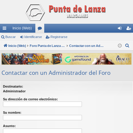
Inicio (Web)
nl
Buscar
Identificarse
or
Registrarse
de
eg
B
ac
Inicio (Web)
os
Foro Punta de Lanza Wargames
Contactar con un Administrador del Foro
nti
ist
u
es
fic
ra
s
rá
ar
rs
c
Contactar con un Administrador del Foro
a
pi
se
e
r
do
Destinatario:
s
Administrador
Su dirección de correo electrónico:
Su nombre:
Asunto: