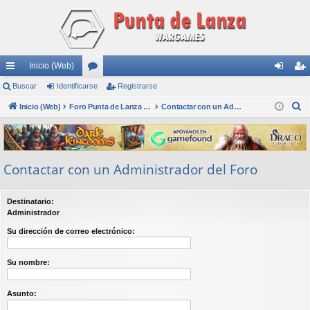
Inicio (Web)
nl
Buscar
Identificarse
or
Registrarse
de
eg
B
ac
Inicio (Web)
os
Foro Punta de Lanza Wargames
Contactar con un Administrador del Foro
nti
ist
u
es
fic
ra
s
rá
ar
rs
c
Contactar con un Administrador del Foro
a
pi
se
e
r
do
Destinatario:
s
Administrador
Su dirección de correo electrónico:
Su nombre:
Asunto: