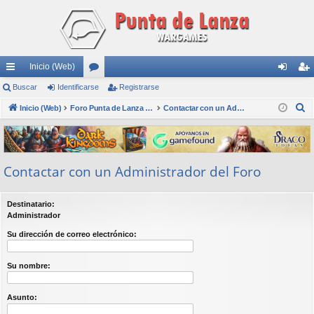
Inicio (Web)
nl
Buscar
Identificarse
or
Registrarse
de
eg
B
ac
Inicio (Web)
os
Foro Punta de Lanza Wargames
Contactar con un Administrador del Foro
nti
ist
u
es
fic
ra
s
rá
ar
rs
c
Contactar con un Administrador del Foro
a
pi
se
e
r
do
Destinatario:
s
Administrador
Su dirección de correo electrónico:
Su nombre:
Asunto: