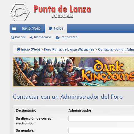
Inicio (Web)
Foros
nl
Buscar
Identificarse
Registrarse
ac
Inicio (Web)
Foro Punta de Lanza Wargames
Contactar con un Admi
es
rá
pi
do
s
Contactar con un Administrador del Foro
Destinatario:
Administrador
Su dirección de correo
electrónico:
Su nombre: