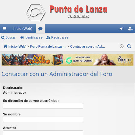
Inicio (Web)
nl
Buscar
Identificarse
or
Registrarse
de
eg
B
ac
Inicio (Web)
os
Foro Punta de Lanza Wargames
Contactar con un Administrador del Foro
nti
ist
u
es
fic
ra
s
rá
ar
rs
c
Contactar con un Administrador del Foro
a
pi
se
e
r
do
Destinatario:
s
Administrador
Su dirección de correo electrónico:
Su nombre:
Asunto: