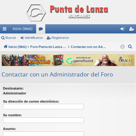
Inicio (Web)
nl
Buscar
Identificarse
or
Registrarse
de
eg
B
ac
Inicio (Web)
os
Foro Punta de Lanza Wargames
Contactar con un Administrador del Foro
nti
ist
u
es
fic
ra
s
rá
ar
rs
c
Contactar con un Administrador del Foro
a
pi
se
e
r
do
Destinatario:
s
Administrador
Su dirección de correo electrónico:
Su nombre:
Asunto: