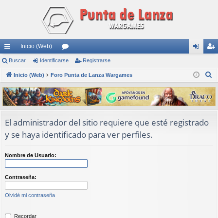
Inicio (Web)
nl
Buscar
Identificarse
or
Registrarse
de
eg
B
ac
Inicio (Web)
Foro Punta de Lanza Wargames
os
nti
ist
u
es
fic
ra
s
rá
ar
rs
c
a
pi
se
e
El administrador del sitio requiere que esté registrado
r
y se haya identificado para ver perfiles.
do
s
Nombre de Usuario:
Contraseña:
Olvidé mi contraseña
Recordar