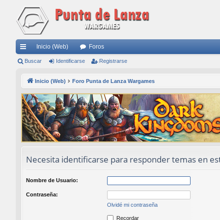
Inicio (Web)
Foros
nl
Buscar
Identificarse
Registrarse
ac
Inicio (Web)
Foro Punta de Lanza Wargames
es
rá
pi
do
s
Necesita identificarse para responder temas en est
Nombre de Usuario:
Contraseña:
Olvidé mi contraseña
Recordar