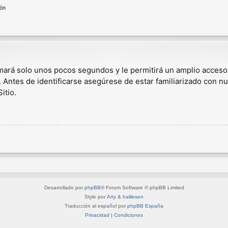
ión
omará solo unos pocos segundos y le permitirá un amplio acceso
. Antes de identificarse asegúrese de estar familiarizado con nu
itio.
Desarrollado por
phpBB
® Forum Software © phpBB Limited
Style por
Arty
&
halilesen
Traducción al español por
phpBB España
Privacidad
|
Condiciones