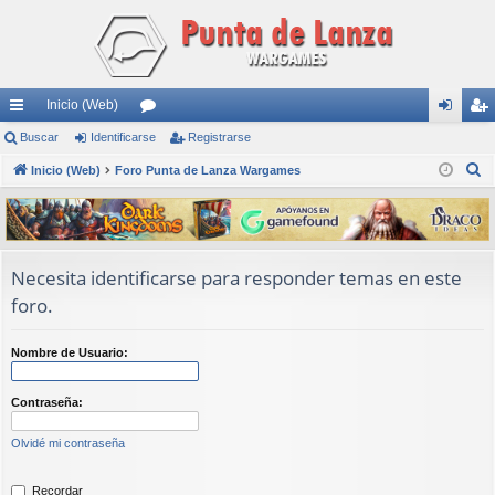
Inicio (Web)
nl
Buscar
Identificarse
or
Registrarse
de
eg
B
ac
Inicio (Web)
Foro Punta de Lanza Wargames
os
nti
ist
u
es
fic
ra
s
rá
ar
rs
c
a
pi
se
e
Necesita identificarse para responder temas en este
r
foro.
do
s
Nombre de Usuario:
Contraseña:
Olvidé mi contraseña
Recordar