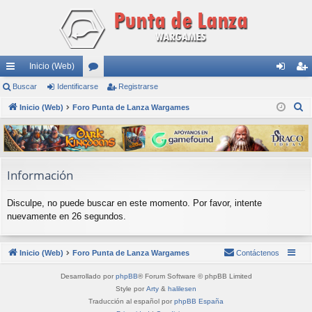
Inicio (Web)
nl
Buscar
Identificarse
or
Registrarse
de
eg
B
ac
Inicio (Web)
Foro Punta de Lanza Wargames
os
nti
ist
u
es
fic
ra
s
rá
ar
rs
c
a
pi
se
e
Información
r
do
Disculpe, no puede buscar en este momento. Por favor, intente
s
nuevamente en 26 segundos.
Inicio (Web)
Foro Punta de Lanza Wargames
Contáctenos
Desarrollado por
phpBB
® Forum Software © phpBB Limited
Style por
Arty
&
halilesen
Traducción al español por
phpBB España