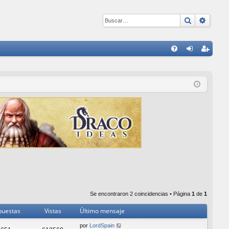
Buscar
Búsqu
E
FA
de
eg
Q
nti
ist
fic
ra
ar
rs
se
e
Se encontraron 2 coincidencias • Página
1
de
1
puestas
Vistas
Último mensaje
por
LordSpain