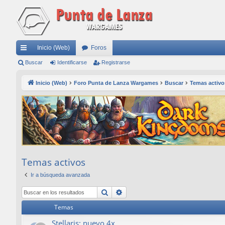
Inicio (Web)
Foros
nl
Buscar
Identificarse
Registrarse
ac
Inicio (Web)
Foro Punta de Lanza Wargames
Buscar
Temas activo
es
rá
pi
do
s
Temas activos
Ir a búsqueda avanzada
Buscar
Búsqueda avanzada
Temas
Stellaris: nuevo 4x