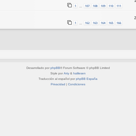
1
107
108
109
110
111
…
1
162
163
164
165
166
…
Desarrollado por
phpBB
® Forum Software © phpBB Limited
Style por
Arty
&
halilesen
Traducción al español por
phpBB España
Privacidad
|
Condiciones