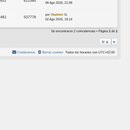
1651
612560
06 Ago 2026, 21:08
por
Vladimir
2481
537778
02 Ago 2026, 18:14
Se encontraron 2 coincidencias • Página
1
de
1
Ir a
Contáctenos
Borrar cookies
Todos los horarios son
UTC+02:00