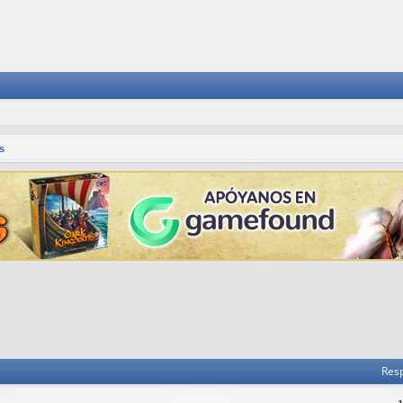
s
Res