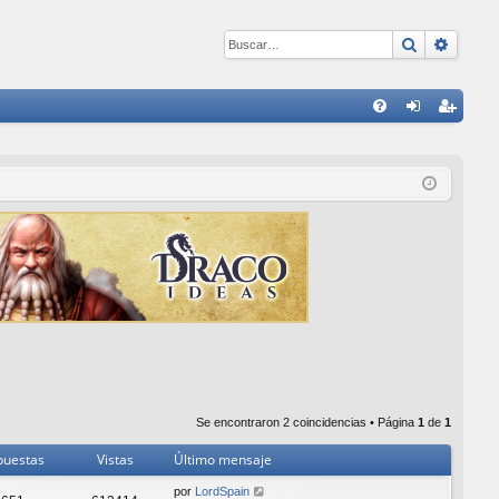
Buscar
Búsqu
E
FA
de
eg
Q
nti
ist
fic
ra
ar
rs
se
e
Se encontraron 2 coincidencias • Página
1
de
1
puestas
Vistas
Último mensaje
por
LordSpain