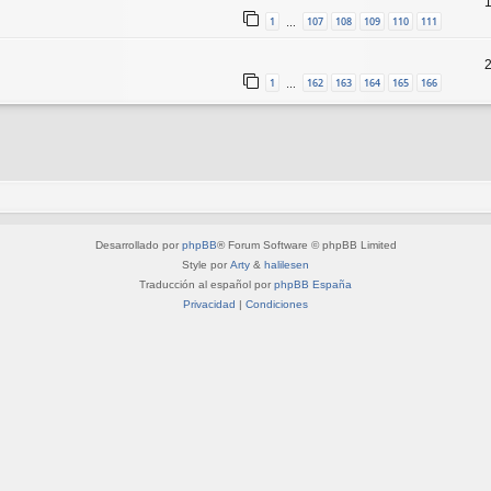
1
107
108
109
110
111
…
1
162
163
164
165
166
…
Desarrollado por
phpBB
® Forum Software © phpBB Limited
Style por
Arty
&
halilesen
Traducción al español por
phpBB España
Privacidad
|
Condiciones