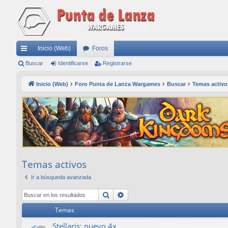
Inicio (Web)
Foros
nl
Buscar
Identificarse
Registrarse
ac
Inicio (Web)
Foro Punta de Lanza Wargames
Buscar
Temas activo
es
rá
pi
do
s
Temas activos
Ir a búsqueda avanzada
Buscar
Búsqueda avanzada
Temas
Stellaris: nuevo 4x