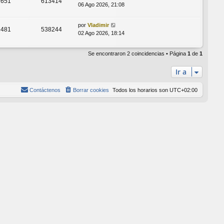
1651
613414
06 Ago 2026, 21:08
por
Vladimir
2481
538244
02 Ago 2026, 18:14
Se encontraron 2 coincidencias • Página
1
de
1
Ir a
Contáctenos
Borrar cookies
Todos los horarios son
UTC+02:00