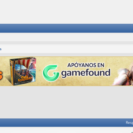
s
Res