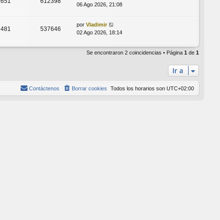
1651
612398
06 Ago 2026, 21:08
por
Vladimir
2481
537646
02 Ago 2026, 18:14
Se encontraron 2 coincidencias • Página
1
de
1
Ir a
Contáctenos
Borrar cookies
Todos los horarios son
UTC+02:00