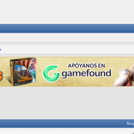
s
Res