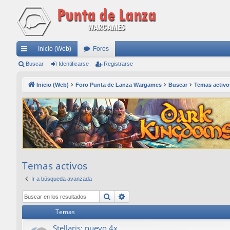
Inicio (Web)
Foros
nl
Buscar
Identificarse
Registrarse
ac
Inicio (Web)
Foro Punta de Lanza Wargames
Buscar
Temas activo
es
rá
pi
do
s
Temas activos
Ir a búsqueda avanzada
Buscar
Búsqueda avanzada
Temas
Stellaris: nuevo 4x