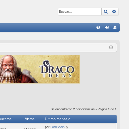
Buscar
Búsqu
E
FA
de
eg
Q
nti
ist
fic
ra
ar
rs
se
e
Se encontraron 2 coincidencias • Página
1
de
1
puestas
Vistas
Último mensaje
por
LordSpain