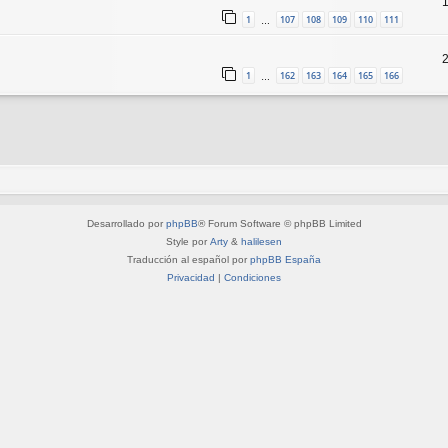
1
107
108
109
110
111
…
1
162
163
164
165
166
…
Desarrollado por
phpBB
® Forum Software © phpBB Limited
Style por
Arty
&
halilesen
Traducción al español por
phpBB España
Privacidad
|
Condiciones