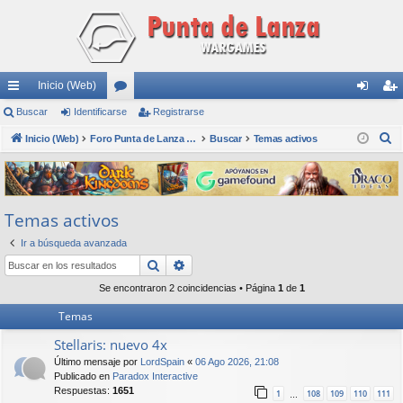
Inicio (Web)
nl
Buscar
Identificarse
or
Registrarse
de
eg
B
ac
Inicio (Web)
os
Foro Punta de Lanza Wargames
Buscar
Temas activos
nti
ist
u
es
fic
ra
s
rá
ar
rs
c
Temas activos
a
pi
se
e
r
Ir a búsqueda avanzada
do
Buscar
Búsqueda avanzada
s
Se encontraron 2 coincidencias • Página
1
de
1
Temas
Stellaris: nuevo 4x
Último mensaje por
LordSpain
«
06 Ago 2026, 21:08
Publicado en
Paradox Interactive
Respuestas:
1651
1
108
109
110
111
…