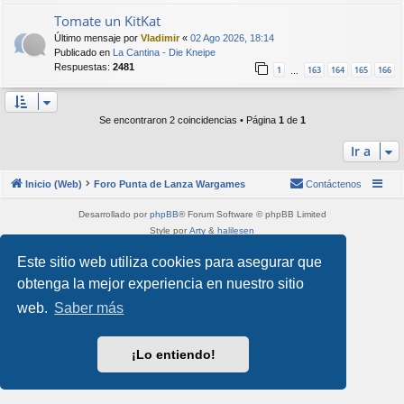
Tomate un KitKat
Último mensaje por
Vladimir
«
02 Ago 2026, 18:14
Publicado en
La Cantina - Die Kneipe
Respuestas:
2481
1
163
164
165
166
…
Se encontraron 2 coincidencias • Página
1
de
1
Ir a
Inicio (Web)
Foro Punta de Lanza Wargames
Contáctenos
Desarrollado por
phpBB
® Forum Software © phpBB Limited
Style por
Arty
&
halilesen
Traducción al español por
phpBB España
Este sitio web utiliza cookies para asegurar que
Privacidad
|
Condiciones
obtenga la mejor experiencia en nuestro sitio
web.
Saber más
¡Lo entiendo!