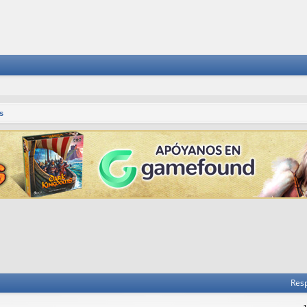
s
Res