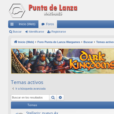
Inicio (Web)
Foros
nl
Buscar
Identificarse
Registrarse
ac
Inicio (Web)
Foro Punta de Lanza Wargames
Buscar
Temas activo
es
rá
pi
do
s
Temas activos
Ir a búsqueda avanzada
Buscar
Búsqueda avanzada
Temas
Stellaris: nuevo 4x