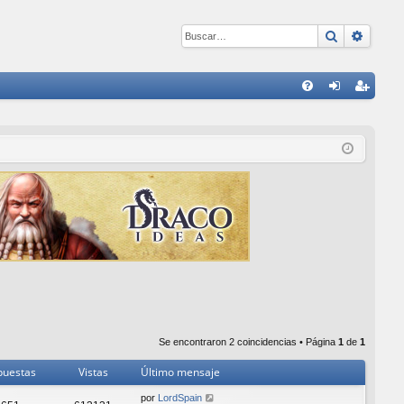
Buscar
Búsqu
E
FA
de
eg
Q
nti
ist
fic
ra
ar
rs
se
e
Se encontraron 2 coincidencias • Página
1
de
1
puestas
Vistas
Último mensaje
por
LordSpain