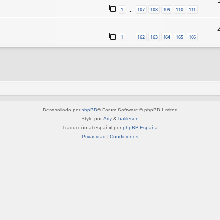
1
107
108
109
110
111
…
1
162
163
164
165
166
…
Desarrollado por
phpBB
® Forum Software © phpBB Limited
Style por
Arty
&
halilesen
Traducción al español por
phpBB España
Privacidad
|
Condiciones