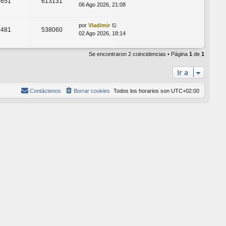
1651
613131
06 Ago 2026, 21:08
por
Vladimir
2481
538060
02 Ago 2026, 18:14
Se encontraron 2 coincidencias • Página
1
de
1
Ir a
Contáctenos
Borrar cookies
Todos los horarios son
UTC+02:00