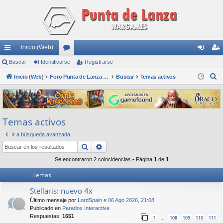
Inicio (Web)
nl
Buscar
Identificarse
or
Registrarse
de
eg
B
ac
Inicio (Web)
os
Foro Punta de Lanza Wargames
Buscar
Temas activos
nti
ist
u
es
fic
ra
s
rá
ar
rs
c
Temas activos
a
pi
se
e
r
Ir a búsqueda avanzada
do
Buscar
Búsqueda avanzada
s
Se encontraron 2 coincidencias • Página
1
de
1
Temas
Stellaris: nuevo 4x
Último mensaje por
LordSpain
«
06 Ago 2026, 21:08
Publicado en
Paradox Interactive
Respuestas:
1651
1
108
109
110
111
…