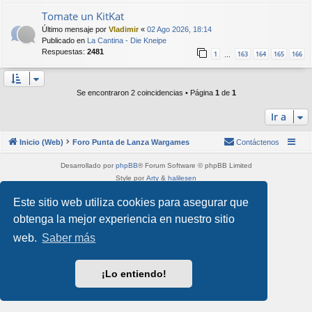
Tomate un KitKat
Último mensaje por
Vladimir
«
02 Ago 2026, 18:14
Publicado en
La Cantina - Die Kneipe
Respuestas:
2481
1
163
164
165
166
…
Se encontraron 2 coincidencias • Página
1
de
1
Ir a
Inicio (Web)
Foro Punta de Lanza Wargames
Contáctenos
Desarrollado por
phpBB
® Forum Software © phpBB Limited
Style por
Arty
&
halilesen
Traducción al español por
phpBB España
Este sitio web utiliza cookies para asegurar que
Privacidad
|
Condiciones
obtenga la mejor experiencia en nuestro sitio
web.
Saber más
¡Lo entiendo!