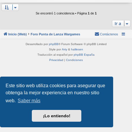
Se encontró 1 coincidencia • Página
1
de
1
Ir a
Inicio (Web)
Foro Punta de Lanza Wargames
Contáctenos
Desarrollado por
phpBB
® Forum Software © phpBB Limited
Style por
Arty
&
halilesen
Traducción al español por
phpBB España
Privacidad
|
Condiciones
Este sitio web utiliza cookies para asegurar que
obtenga la mejor experiencia en nuestro sitio
web.
Saber más
¡Lo entiendo!