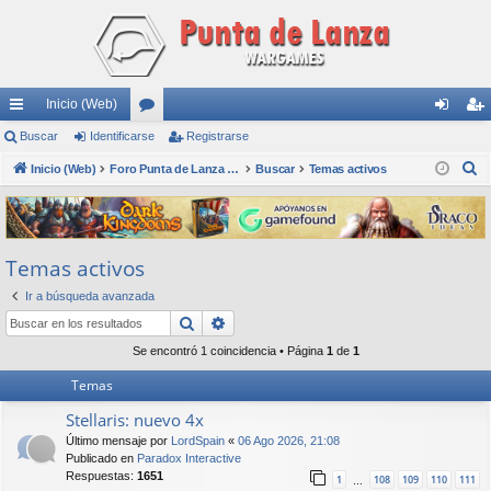
Inicio (Web)
nl
Buscar
Identificarse
or
Registrarse
de
eg
B
ac
Inicio (Web)
os
Foro Punta de Lanza Wargames
Buscar
Temas activos
nti
ist
u
es
fic
ra
s
rá
ar
rs
c
Temas activos
a
pi
se
e
r
Ir a búsqueda avanzada
do
Buscar
Búsqueda avanzada
s
Se encontró 1 coincidencia • Página
1
de
1
Temas
Stellaris: nuevo 4x
Último mensaje por
LordSpain
«
06 Ago 2026, 21:08
Publicado en
Paradox Interactive
Respuestas:
1651
1
108
109
110
111
…