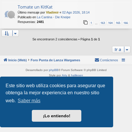
Tomate un KitKat
Último mensaje por
Vladimir
«
02 Ago 2026, 18:14
Publicado en
La Cantina - Die Kneipe
Respuestas:
2481
1
163
164
165
166
…
Se encontraron 2 coincidencias • Página
1
de
1
Ir a
Inicio (Web)
Foro Punta de Lanza Wargames
Contáctenos
Desarrollado por
phpBB
® Forum Software © phpBB Limited
Style por
Arty
&
halilesen
Traducción al español por
phpBB España
Este sitio web utiliza cookies para asegurar que
Privacidad
|
Condiciones
obtenga la mejor experiencia en nuestro sitio
web.
Saber más
¡Lo entiendo!