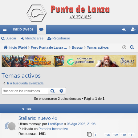
Inicio (Web)
nl
Buscar
Identificarse
or
Registrarse
de
eg
B
ac
Inicio (Web)
os
Foro Punta de Lanza Wargames
Buscar
Temas activos
nti
ist
u
es
fic
ra
s
rá
ar
rs
c
Temas activos
a
pi
se
e
r
Ir a búsqueda avanzada
do
Buscar
Búsqueda avanzada
s
Se encontraron 2 coincidencias • Página
1
de
1
Temas
Stellaris: nuevo 4x
Último mensaje por
LordSpain
«
06 Ago 2026, 21:08
Publicado en
Paradox Interactive
Respuestas:
1651
1
108
109
110
111
…