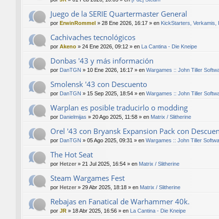
Juego de la SERIE Quartermaster General
por
ErwinRommel
»
28 Ene 2026, 16:17
» en
KickStarters, Verkamis,
Cachivaches tecnológicos
por
Akeno
»
24 Ene 2026, 09:12
» en
La Cantina - Die Kneipe
Donbas '43 y más información
por
DanTGN
»
10 Ene 2026, 16:17
» en
Wargames :: John Tiller Softw
Smolensk '43 con Descuento
por
DanTGN
»
15 Sep 2025, 18:54
» en
Wargames :: John Tiller Softw
Warplan es posible traducirlo o modding
por
Danielmijas
»
20 Ago 2025, 11:58
» en
Matrix / Slitherine
Orel '43 con Bryansk Expansion Pack con Descue
por
DanTGN
»
05 Ago 2025, 09:31
» en
Wargames :: John Tiller Softw
The Hot Seat
por
Hetzer
»
21 Jul 2025, 16:54
» en
Matrix / Slitherine
Steam Wargames Fest
por
Hetzer
»
29 Abr 2025, 18:18
» en
Matrix / Slitherine
Rebajas en Fanatical de Warhammer 40k.
por
JR
»
18 Abr 2025, 16:56
» en
La Cantina - Die Kneipe