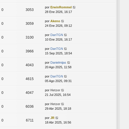
por
ErwinRommel
0
3053
28 Ene 2026, 16:17
por
Akeno
0
3059
24 Ene 2026, 09:12
por
DanTGN
0
3100
10 Ene 2026, 16:17
por
DanTGN
0
3966
15 Sep 2025, 18:54
por
Danielmijas
0
4043
20 Ago 2025, 11:58
por
DanTGN
0
4615
05 Ago 2025, 09:31
por
Hetzer
0
4047
21 Jul 2025, 16:54
por
Hetzer
0
6036
29 Abr 2025, 18:18
por
JR
0
6711
18 Abr 2025, 16:56