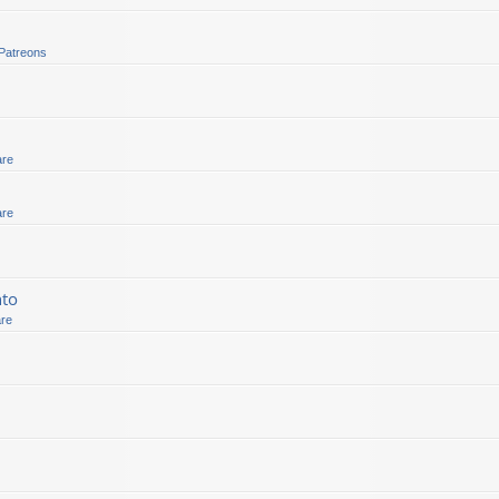
 Patreons
are
are
nto
are