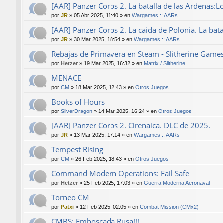
[AAR] Panzer Corps 2. La batalla de las Ardenas:L
por
JR
»
05 Abr 2025, 11:40
» en
Wargames :: AARs
[AAR] Panzer Corps 2. La caida de Polonia. La bat
por
JR
»
30 Mar 2025, 18:54
» en
Wargames :: AARs
Rebajas de Primavera en Steam - Slitherine Game
por
Hetzer
»
19 Mar 2025, 16:32
» en
Matrix / Slitherine
MENACE
por
CM
»
18 Mar 2025, 12:43
» en
Otros Juegos
Books of Hours
por
SilverDragon
»
14 Mar 2025, 16:24
» en
Otros Juegos
[AAR] Panzer Corps 2. Cirenaica. DLC de 2025.
por
JR
»
13 Mar 2025, 17:14
» en
Wargames :: AARs
Tempest Rising
por
CM
»
26 Feb 2025, 18:43
» en
Otros Juegos
Command Modern Operations: Fail Safe
por
Hetzer
»
25 Feb 2025, 17:03
» en
Guerra Moderna Aeronaval
Torneo CM
por
Patxi
»
12 Feb 2025, 02:05
» en
Combat Mission (CMx2)
CMBS: Emboscada Rusa!!!