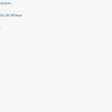
osheim.
alla de Mlawa
s