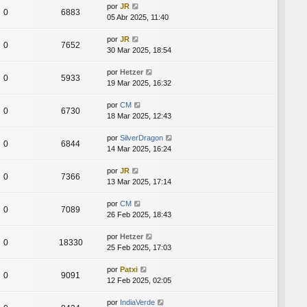
por
JR
0
6883
05 Abr 2025, 11:40
por
JR
0
7652
30 Mar 2025, 18:54
por
Hetzer
0
5933
19 Mar 2025, 16:32
por
CM
0
6730
18 Mar 2025, 12:43
por
SilverDragon
0
6844
14 Mar 2025, 16:24
por
JR
0
7366
13 Mar 2025, 17:14
por
CM
0
7089
26 Feb 2025, 18:43
por
Hetzer
0
18330
25 Feb 2025, 17:03
por
Patxi
0
9091
12 Feb 2025, 02:05
por
IndiaVerde