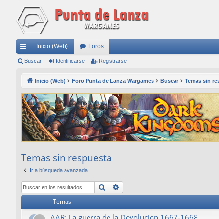
Inicio (Web)
Foros
nl
Buscar
Identificarse
Registrarse
ac
Inicio (Web)
Foro Punta de Lanza Wargames
Buscar
Temas sin re
es
rá
pi
do
s
Temas sin respuesta
Ir a búsqueda avanzada
Buscar
Búsqueda avanzada
Temas
AAR: La guerra de la Devolucion 1667-1668