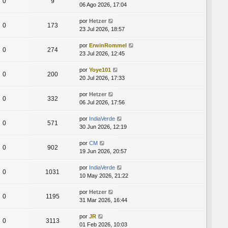
0
9
06 Ago 2026, 17:04
por
Hetzer
0
173
23 Jul 2026, 18:57
por
ErwinRommel
0
274
23 Jul 2026, 12:45
por
Yoye101
0
200
20 Jul 2026, 17:33
por
Hetzer
0
332
06 Jul 2026, 17:56
por
IndiaVerde
0
571
30 Jun 2026, 12:19
por
CM
0
902
19 Jun 2026, 20:57
por
IndiaVerde
0
1031
10 May 2026, 21:22
por
Hetzer
0
1195
31 Mar 2026, 16:44
por
JR
0
3113
01 Feb 2026, 10:03