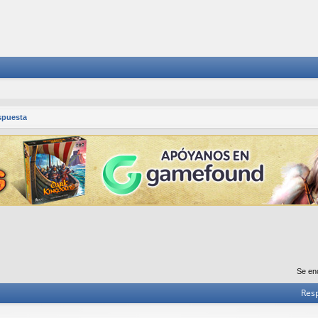
spuesta
Se en
Res