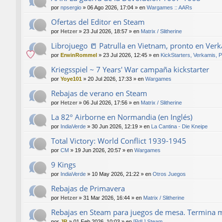
por
npsergio
»
06 Ago 2026, 17:04
» en
Wargames :: AARs
Ofertas del Editor en Steam
por
Hetzer
»
23 Jul 2026, 18:57
» en
Matrix / Slitherine
Librojuego 📒 Patrulla en Vietnam, pronto en Ver
por
ErwinRommel
»
23 Jul 2026, 12:45
» en
KickStarters, Verkamis, 
Kriegsspiel ~ 7 Years' War campaña kickstarter
por
Yoye101
»
20 Jul 2026, 17:33
» en
Wargames
Rebajas de verano en Steam
por
Hetzer
»
06 Jul 2026, 17:56
» en
Matrix / Slitherine
La 82º Airborne en Normandia (en Inglés)
por
IndiaVerde
»
30 Jun 2026, 12:19
» en
La Cantina - Die Kneipe
Total Victory: World Conflict 1939-1945
por
CM
»
19 Jun 2026, 20:57
» en
Wargames
9 Kings
por
IndiaVerde
»
10 May 2026, 21:22
» en
Otros Juegos
Rebajas de Primavera
por
Hetzer
»
31 Mar 2026, 16:44
» en
Matrix / Slitherine
Rebajas en Steam para juegos de mesa. Termina 
por
JR
»
01 Feb 2026, 10:03
» en
[PdL] Steam