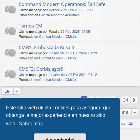
Command Modern Operations: Fail Safe
Último mensaje por
Hetzer
«
25 Feb 2025, 17:03
Publicado en
Guerra Moderna Aeronaval
Torneo CM
Último mensaje por
Patxi
«
12 Feb 2025, 02:05
Publicado en
Combat Mission (CMx2)
CMBS: Emboscada Rusa!!!
Último mensaje por
IndiaVerde
«
09 Dic 2024, 01:29
Publicado en
Combat Mission (CMx2)
CMSF2: Gerbisjager!!!
Último mensaje por
IndiaVerde
«
09 Dic 2024, 01:12
Publicado en
Combat Mission (CMx2)
Página
1
de
34
2
3
4
5
34
1
Se encontraron más de 1000 coincidencias
…
Este sitio web utiliza cookies para asegurar que
Ir a
obtenga la mejor experiencia en nuestro sitio
web.
Saber más
Inicio (Web)
Foro Punta de Lanza Wargames
Contáctenos
Desarrollado por
phpBB
® Forum Software © phpBB Limited
¡Lo entiendo!
Style por
Arty
&
halilesen