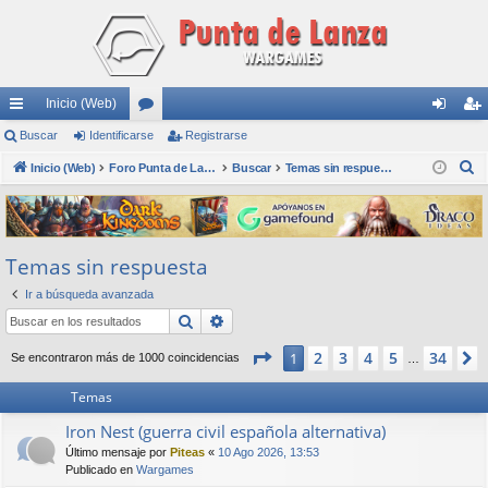
Inicio (Web)
nl
Buscar
Identificarse
or
Registrarse
de
eg
B
ac
Inicio (Web)
os
Foro Punta de Lanza Wargames
Buscar
Temas sin respuesta
nti
ist
u
es
fic
ra
s
rá
ar
rs
c
Temas sin respuesta
a
pi
se
e
r
Ir a búsqueda avanzada
do
Buscar
Búsqueda avanzada
s
Página
1
de
34
2
3
4
5
34
1
Se encontraron más de 1000 coincidencias
…
Temas
Iron Nest (guerra civil española alternativa)
Último mensaje por
Piteas
«
10 Ago 2026, 13:53
Publicado en
Wargames