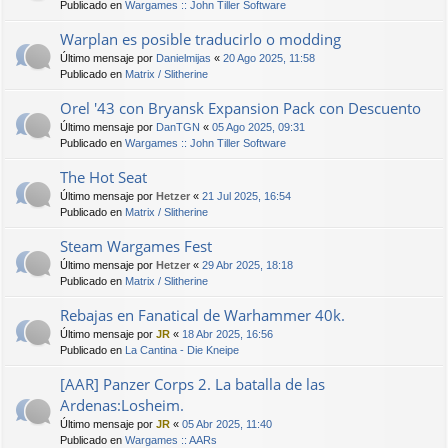
Publicado en
Wargames :: John Tiller Software
Warplan es posible traducirlo o modding
Último mensaje por
Danielmijas
«
20 Ago 2025, 11:58
Publicado en
Matrix / Slitherine
Orel '43 con Bryansk Expansion Pack con Descuento
Último mensaje por
DanTGN
«
05 Ago 2025, 09:31
Publicado en
Wargames :: John Tiller Software
The Hot Seat
Último mensaje por
Hetzer
«
21 Jul 2025, 16:54
Publicado en
Matrix / Slitherine
Steam Wargames Fest
Último mensaje por
Hetzer
«
29 Abr 2025, 18:18
Publicado en
Matrix / Slitherine
Rebajas en Fanatical de Warhammer 40k.
Último mensaje por
JR
«
18 Abr 2025, 16:56
Publicado en
La Cantina - Die Kneipe
[AAR] Panzer Corps 2. La batalla de las
Ardenas:Losheim.
Último mensaje por
JR
«
05 Abr 2025, 11:40
Publicado en
Wargames :: AARs