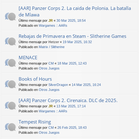
[AAR] Panzer Corps 2. La caida de Polonia. La batalla
de Mlawa
Último mensaje por
JR
«
30 Mar 2025, 18:54
Publicado en
Wargames :: AARs
Rebajas de Primavera en Steam - Slitherine Games
Último mensaje por
Hetzer
«
19 Mar 2025, 16:32
Publicado en
Matrix / Slitherine
MENACE
Último mensaje por
CM
«
18 Mar 2025, 12:43
Publicado en
Otros Juegos
Books of Hours
Último mensaje por
SilverDragon
«
14 Mar 2025, 16:24
Publicado en
Otros Juegos
[AAR] Panzer Corps 2. Cirenaica. DLC de 2025.
Último mensaje por
JR
«
13 Mar 2025, 17:14
Publicado en
Wargames :: AARs
Tempest Rising
Último mensaje por
CM
«
26 Feb 2025, 18:43
Publicado en
Otros Juegos