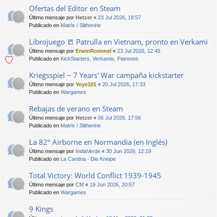
Ofertas del Editor en Steam
Último mensaje por
Hetzer
«
23 Jul 2026, 18:57
Publicado en
Matrix / Slitherine
Librojuego 📒 Patrulla en Vietnam, pronto en Verkami
Último mensaje por
ErwinRommel
«
23 Jul 2026, 12:45
Publicado en
KickStarters, Verkamis, Patreons
Kriegsspiel ~ 7 Years' War campaña kickstarter
Último mensaje por
Yoye101
«
20 Jul 2026, 17:33
Publicado en
Wargames
Rebajas de verano en Steam
Último mensaje por
Hetzer
«
06 Jul 2026, 17:56
Publicado en
Matrix / Slitherine
La 82º Airborne en Normandia (en Inglés)
Último mensaje por
IndiaVerde
«
30 Jun 2026, 12:19
Publicado en
La Cantina - Die Kneipe
Total Victory: World Conflict 1939-1945
Último mensaje por
CM
«
19 Jun 2026, 20:57
Publicado en
Wargames
9 Kings