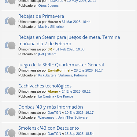
Último mensaje por
IndiaVerde
«
10 May 2026, 21:22
Publicado en
Otros Juegos
Rebajas de Primavera
Último mensaje por
Hetzer
«
31 Mar 2026, 16:44
Publicado en
Matrix / Slitherine
Rebajas en Steam para juegos de mesa. Termina
mañana dia 2 de Febrero
Último mensaje por
JR
«
01 Feb 2026, 10:03
Publicado en
[PdL] Steam
Juego de la SERIE Quartermaster General
Último mensaje por
ErwinRommel
«
28 Ene 2026, 16:17
Publicado en
KickStarters, Verkamis, Patreons
Cachivaches tecnológicos
Último mensaje por
Akeno
«
24 Ene 2026, 09:12
Publicado en
La Cantina - Die Kneipe
Donbas '43 y más información
Último mensaje por
DanTGN
«
10 Ene 2026, 16:17
Publicado en
Wargames :: John Tiller Software
Smolensk '43 con Descuento
Último mensaje por
DanTGN
«
15 Sep 2025, 18:54