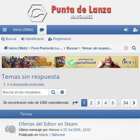
Inicio (Web)
nl
Buscar
Identificarse
or
Registrarse
de
eg
B
ac
Inicio (Web)
os
Foro Punta de Lanza Wargames
Buscar
Temas sin respuesta
nti
ist
u
es
fic
ra
s
rá
ar
rs
c
Temas sin respuesta
a
pi
se
e
r
Ir a búsqueda avanzada
do
Buscar
Búsqueda avanzada
s
Página
1
de
34
2
3
4
5
34
1
Se encontraron más de 1000 coincidencias
…
Temas
Ofertas del Editor en Steam
Último mensaje por
Hetzer
«
23 Jul 2026, 18:57
Publicado en
Matrix / Slitherine