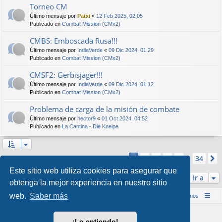
Torneo CM
Último mensaje por
Patxi
«
12 Feb 2025, 02:05
Publicado en
Combat Mission (CMx2)
CMBS: Emboscada Rusa!!!
Último mensaje por
IndiaVerde
«
09 Dic 2024, 01:29
Publicado en
Combat Mission (CMx2)
CMSF2: Gerbisjager!!!
Último mensaje por
IndiaVerde
«
09 Dic 2024, 01:12
Publicado en
Combat Mission (CMx2)
Problema de carga de la misión de combate
Último mensaje por
hector9
«
01 Oct 2024, 04:52
Publicado en
La Cantina - Die Kneipe
Página
1
de
34
2
3
4
5
34
1
Se encontraron más de 1000 coincidencias
…
Este sitio web utiliza cookies para asegurar que
Ir a
obtenga la mejor experiencia en nuestro sitio
web.
Saber más
Inicio (Web)
Foro Punta de Lanza Wargames
Contáctenos
Desarrollado por
phpBB
® Forum Software © phpBB Limited
¡Lo entiendo!
Style por
Arty
&
halilesen