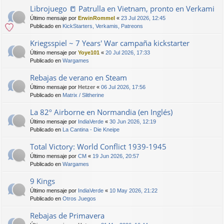
Librojuego 📒 Patrulla en Vietnam, pronto en Verkami
Último mensaje por
ErwinRommel
«
23 Jul 2026, 12:45
Publicado en
KickStarters, Verkamis, Patreons
Kriegsspiel ~ 7 Years' War campaña kickstarter
Último mensaje por
Yoye101
«
20 Jul 2026, 17:33
Publicado en
Wargames
Rebajas de verano en Steam
Último mensaje por
Hetzer
«
06 Jul 2026, 17:56
Publicado en
Matrix / Slitherine
La 82º Airborne en Normandia (en Inglés)
Último mensaje por
IndiaVerde
«
30 Jun 2026, 12:19
Publicado en
La Cantina - Die Kneipe
Total Victory: World Conflict 1939-1945
Último mensaje por
CM
«
19 Jun 2026, 20:57
Publicado en
Wargames
9 Kings
Último mensaje por
IndiaVerde
«
10 May 2026, 21:22
Publicado en
Otros Juegos
Rebajas de Primavera