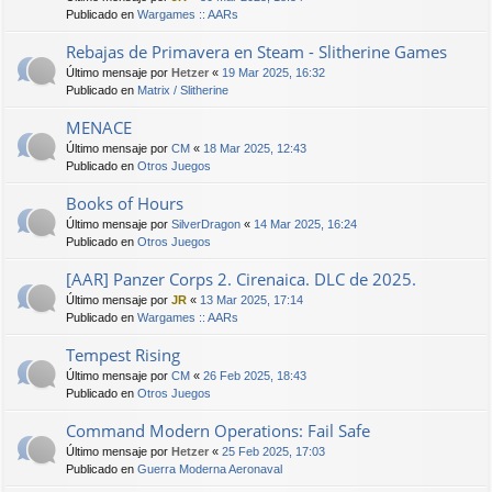
Publicado en
Wargames :: AARs
Rebajas de Primavera en Steam - Slitherine Games
Último mensaje por
Hetzer
«
19 Mar 2025, 16:32
Publicado en
Matrix / Slitherine
MENACE
Último mensaje por
CM
«
18 Mar 2025, 12:43
Publicado en
Otros Juegos
Books of Hours
Último mensaje por
SilverDragon
«
14 Mar 2025, 16:24
Publicado en
Otros Juegos
[AAR] Panzer Corps 2. Cirenaica. DLC de 2025.
Último mensaje por
JR
«
13 Mar 2025, 17:14
Publicado en
Wargames :: AARs
Tempest Rising
Último mensaje por
CM
«
26 Feb 2025, 18:43
Publicado en
Otros Juegos
Command Modern Operations: Fail Safe
Último mensaje por
Hetzer
«
25 Feb 2025, 17:03
Publicado en
Guerra Moderna Aeronaval