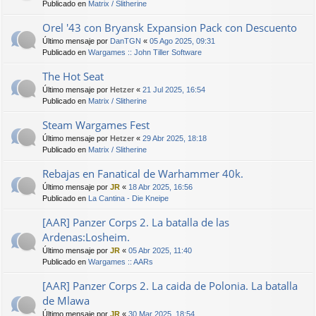
Publicado en
Matrix / Slitherine
Orel '43 con Bryansk Expansion Pack con Descuento
Último mensaje por
DanTGN
«
05 Ago 2025, 09:31
Publicado en
Wargames :: John Tiller Software
The Hot Seat
Último mensaje por
Hetzer
«
21 Jul 2025, 16:54
Publicado en
Matrix / Slitherine
Steam Wargames Fest
Último mensaje por
Hetzer
«
29 Abr 2025, 18:18
Publicado en
Matrix / Slitherine
Rebajas en Fanatical de Warhammer 40k.
Último mensaje por
JR
«
18 Abr 2025, 16:56
Publicado en
La Cantina - Die Kneipe
[AAR] Panzer Corps 2. La batalla de las
Ardenas:Losheim.
Último mensaje por
JR
«
05 Abr 2025, 11:40
Publicado en
Wargames :: AARs
[AAR] Panzer Corps 2. La caida de Polonia. La batalla
de Mlawa
Último mensaje por
JR
«
30 Mar 2025, 18:54