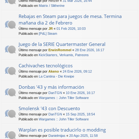
Último mensaje por
Hetzer
«
31 Mar 2026, 16:44
Publicado en
Matrix / Slitherine
Rebajas en Steam para juegos de mesa. Termina
mañana dia 2 de Febrero
Último mensaje por
JR
«
01 Feb 2026, 10:03
Publicado en
[PdL] Steam
Juego de la SERIE Quartermaster General
Último mensaje por
ErwinRommel
«
28 Ene 2026, 16:17
Publicado en
KickStarters, Verkamis, Patreons
Cachivaches tecnológicos
Último mensaje por
Akeno
«
24 Ene 2026, 09:12
Publicado en
La Cantina - Die Kneipe
Donbas '43 y más información
Último mensaje por
DanTGN
«
10 Ene 2026, 16:17
Publicado en
Wargames :: John Tiller Software
Smolensk '43 con Descuento
Último mensaje por
DanTGN
«
15 Sep 2025, 18:54
Publicado en
Wargames :: John Tiller Software
Warplan es posible traducirlo o modding
Último mensaje por
Danielmijas
«
20 Ago 2025, 11:58