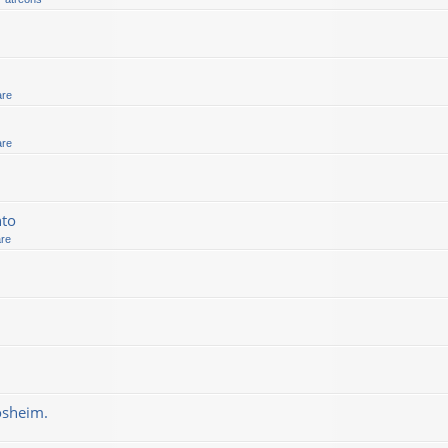
are
are
nto
are
osheim.