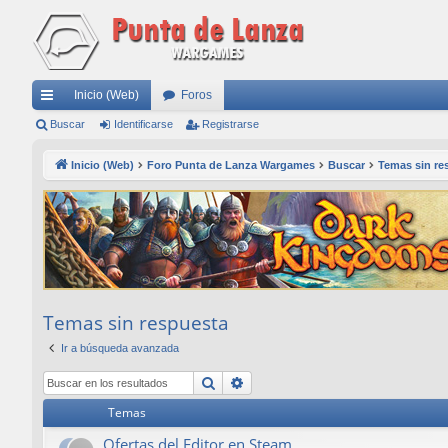
Inicio (Web)
Foros
nl
Buscar
Identificarse
Registrarse
ac
Inicio (Web)
Foro Punta de Lanza Wargames
Buscar
Temas sin re
es
rá
pi
do
s
Temas sin respuesta
Ir a búsqueda avanzada
Buscar
Búsqueda avanzada
Temas
Ofertas del Editor en Steam