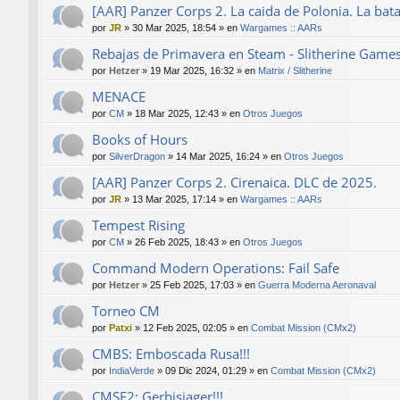
[AAR] Panzer Corps 2. La caida de Polonia. La bat
por
JR
»
30 Mar 2025, 18:54
» en
Wargames :: AARs
Rebajas de Primavera en Steam - Slitherine Game
por
Hetzer
»
19 Mar 2025, 16:32
» en
Matrix / Slitherine
MENACE
por
CM
»
18 Mar 2025, 12:43
» en
Otros Juegos
Books of Hours
por
SilverDragon
»
14 Mar 2025, 16:24
» en
Otros Juegos
[AAR] Panzer Corps 2. Cirenaica. DLC de 2025.
por
JR
»
13 Mar 2025, 17:14
» en
Wargames :: AARs
Tempest Rising
por
CM
»
26 Feb 2025, 18:43
» en
Otros Juegos
Command Modern Operations: Fail Safe
por
Hetzer
»
25 Feb 2025, 17:03
» en
Guerra Moderna Aeronaval
Torneo CM
por
Patxi
»
12 Feb 2025, 02:05
» en
Combat Mission (CMx2)
CMBS: Emboscada Rusa!!!
por
IndiaVerde
»
09 Dic 2024, 01:29
» en
Combat Mission (CMx2)
CMSF2: Gerbisjager!!!