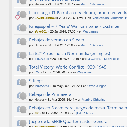
por
Hetzer
»
23 Jul 2026, 18:57
» en
Matrix / Slitherine
Librojuego 📒 Patrulla en Vietnam, pronto en Ver
por
ErwinRommel
»
23 Jul 2026, 12:45
» en
KickStarters, Verkamis, 
Kriegsspiel ~ 7 Years' War campaña kickstarter
por
Yoye101
»
20 Jul 2026, 17:33
» en
Wargames
Rebajas de verano en Steam
por
Hetzer
»
06 Jul 2026, 17:56
» en
Matrix / Slitherine
La 82º Airborne en Normandia (en Inglés)
por
IndiaVerde
»
30 Jun 2026, 12:19
» en
La Cantina - Die Kneipe
Total Victory: World Conflict 1939-1945
por
CM
»
19 Jun 2026, 20:57
» en
Wargames
9 Kings
por
IndiaVerde
»
10 May 2026, 21:22
» en
Otros Juegos
Rebajas de Primavera
por
Hetzer
»
31 Mar 2026, 16:44
» en
Matrix / Slitherine
Rebajas en Steam para juegos de mesa. Termina 
por
JR
»
01 Feb 2026, 10:03
» en
[PdL] Steam
Juego de la SERIE Quartermaster General
por
ErwinRommel
»
28 Ene 2026, 16:17
» en
KickStarters, Verkamis,