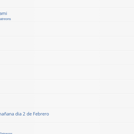
kami
Patreons
mañana dia 2 de Febrero
 Patreons