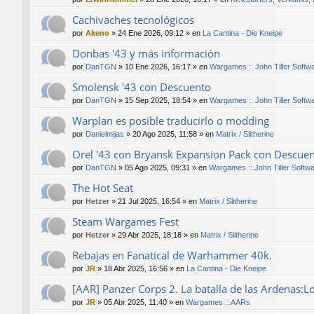
Cachivaches tecnológicos
por
Akeno
»
24 Ene 2026, 09:12
» en
La Cantina - Die Kneipe
Donbas '43 y más información
por
DanTGN
»
10 Ene 2026, 16:17
» en
Wargames :: John Tiller Softw
Smolensk '43 con Descuento
por
DanTGN
»
15 Sep 2025, 18:54
» en
Wargames :: John Tiller Softw
Warplan es posible traducirlo o modding
por
Danielmijas
»
20 Ago 2025, 11:58
» en
Matrix / Slitherine
Orel '43 con Bryansk Expansion Pack con Descue
por
DanTGN
»
05 Ago 2025, 09:31
» en
Wargames :: John Tiller Softw
The Hot Seat
por
Hetzer
»
21 Jul 2025, 16:54
» en
Matrix / Slitherine
Steam Wargames Fest
por
Hetzer
»
29 Abr 2025, 18:18
» en
Matrix / Slitherine
Rebajas en Fanatical de Warhammer 40k.
por
JR
»
18 Abr 2025, 16:56
» en
La Cantina - Die Kneipe
[AAR] Panzer Corps 2. La batalla de las Ardenas:L
por
JR
»
05 Abr 2025, 11:40
» en
Wargames :: AARs