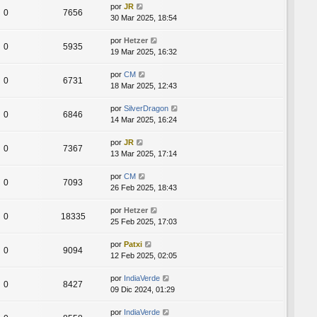
por
JR
0
7656
30 Mar 2025, 18:54
por
Hetzer
0
5935
19 Mar 2025, 16:32
por
CM
0
6731
18 Mar 2025, 12:43
por
SilverDragon
0
6846
14 Mar 2025, 16:24
por
JR
0
7367
13 Mar 2025, 17:14
por
CM
0
7093
26 Feb 2025, 18:43
por
Hetzer
0
18335
25 Feb 2025, 17:03
por
Patxi
0
9094
12 Feb 2025, 02:05
por
IndiaVerde
0
8427
09 Dic 2024, 01:29
por
IndiaVerde