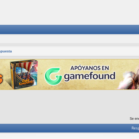
spuesta
Se en
Res