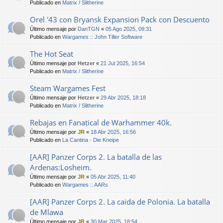
Publicado en
Matrix / Slitherine
Orel '43 con Bryansk Expansion Pack con Descuento
Último mensaje por
DanTGN
«
05 Ago 2025, 09:31
Publicado en
Wargames :: John Tiller Software
The Hot Seat
Último mensaje por
Hetzer
«
21 Jul 2025, 16:54
Publicado en
Matrix / Slitherine
Steam Wargames Fest
Último mensaje por
Hetzer
«
29 Abr 2025, 18:18
Publicado en
Matrix / Slitherine
Rebajas en Fanatical de Warhammer 40k.
Último mensaje por
JR
«
18 Abr 2025, 16:56
Publicado en
La Cantina - Die Kneipe
[AAR] Panzer Corps 2. La batalla de las
Ardenas:Losheim.
Último mensaje por
JR
«
05 Abr 2025, 11:40
Publicado en
Wargames :: AARs
[AAR] Panzer Corps 2. La caida de Polonia. La batalla
de Mlawa
Último mensaje por
JR
«
30 Mar 2025, 18:54