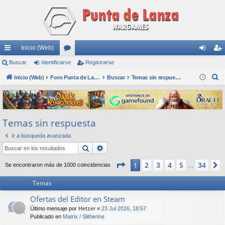
Inicio (Web)
nl
Buscar
Identificarse
or
Registrarse
de
eg
B
ac
Inicio (Web)
os
Foro Punta de Lanza Wargames
Buscar
Temas sin respuesta
nti
ist
u
es
fic
ra
s
rá
ar
rs
c
Temas sin respuesta
a
pi
se
e
r
Ir a búsqueda avanzada
do
Buscar
Búsqueda avanzada
s
Página
1
de
34
2
3
4
5
34
1
Se encontraron más de 1000 coincidencias
…
Temas
Ofertas del Editor en Steam
Último mensaje por
Hetzer
«
23 Jul 2026, 18:57
Publicado en
Matrix / Slitherine