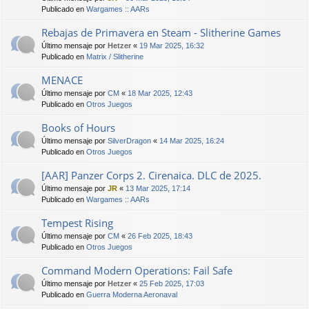
Publicado en
Wargames :: AARs
Rebajas de Primavera en Steam - Slitherine Games
Último mensaje por
Hetzer
«
19 Mar 2025, 16:32
Publicado en
Matrix / Slitherine
MENACE
Último mensaje por
CM
«
18 Mar 2025, 12:43
Publicado en
Otros Juegos
Books of Hours
Último mensaje por
SilverDragon
«
14 Mar 2025, 16:24
Publicado en
Otros Juegos
[AAR] Panzer Corps 2. Cirenaica. DLC de 2025.
Último mensaje por
JR
«
13 Mar 2025, 17:14
Publicado en
Wargames :: AARs
Tempest Rising
Último mensaje por
CM
«
26 Feb 2025, 18:43
Publicado en
Otros Juegos
Command Modern Operations: Fail Safe
Último mensaje por
Hetzer
«
25 Feb 2025, 17:03
Publicado en
Guerra Moderna Aeronaval