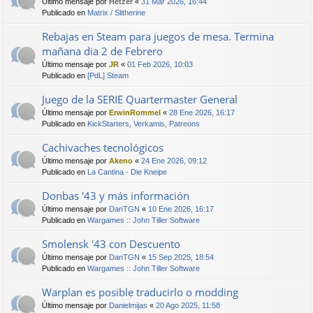
Último mensaje por
Hetzer
«
31 Mar 2026, 16:44
Publicado en
Matrix / Slitherine
Rebajas en Steam para juegos de mesa. Termina
mañana dia 2 de Febrero
Último mensaje por
JR
«
01 Feb 2026, 10:03
Publicado en
[PdL] Steam
Juego de la SERIE Quartermaster General
Último mensaje por
ErwinRommel
«
28 Ene 2026, 16:17
Publicado en
KickStarters, Verkamis, Patreons
Cachivaches tecnológicos
Último mensaje por
Akeno
«
24 Ene 2026, 09:12
Publicado en
La Cantina - Die Kneipe
Donbas '43 y más información
Último mensaje por
DanTGN
«
10 Ene 2026, 16:17
Publicado en
Wargames :: John Tiller Software
Smolensk '43 con Descuento
Último mensaje por
DanTGN
«
15 Sep 2025, 18:54
Publicado en
Wargames :: John Tiller Software
Warplan es posible traducirlo o modding
Último mensaje por
Danielmijas
«
20 Ago 2025, 11:58