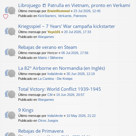
Librojuego 📒 Patrulla en Vietnam, pronto en Verkami
Último mensaje por
ErwinRommel
«
23 Jul 2026, 12:45
Publicado en
KickStarters, Verkamis, Patreons
Kriegsspiel ~ 7 Years' War campaña kickstarter
Último mensaje por
Yoye101
«
20 Jul 2026, 17:33
Publicado en
Wargames
Rebajas de verano en Steam
Último mensaje por
Hetzer
«
06 Jul 2026, 17:56
Publicado en
Matrix / Slitherine
La 82º Airborne en Normandia (en Inglés)
Último mensaje por
IndiaVerde
«
30 Jun 2026, 12:19
Publicado en
La Cantina - Die Kneipe
Total Victory: World Conflict 1939-1945
Último mensaje por
CM
«
19 Jun 2026, 20:57
Publicado en
Wargames
9 Kings
Último mensaje por
IndiaVerde
«
10 May 2026, 21:22
Publicado en
Otros Juegos
Rebajas de Primavera