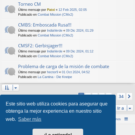
Torneo CM
Último mensaje por
Patxi
«
12 Feb 2025, 02:05
Publicado en
Combat Mission (CMx2)
CMBS: Emboscada Rusa!!!
Último mensaje por
IndiaVerde
«
09 Dic 2024, 01:29
Publicado en
Combat Mission (CMx2)
CMSF2: Gerbisjager!!!
Último mensaje por
IndiaVerde
«
09 Dic 2024, 01:12
Publicado en
Combat Mission (CMx2)
Problema de carga de la misión de combate
Último mensaje por
hector9
«
01 Oct 2024, 04:52
Publicado en
La Cantina - Die Kneipe
Página
1
de
34
2
3
4
5
34
1
Se encontraron más de 1000 coincidencias
…
Este sitio web utiliza cookies para asegurar que
Ir a
obtenga la mejor experiencia en nuestro sitio
web.
Saber más
Inicio (Web)
Foro Punta de Lanza Wargames
Contáctenos
Desarrollado por
phpBB
® Forum Software © phpBB Limited
¡Lo entiendo!
Style por
Arty
&
halilesen