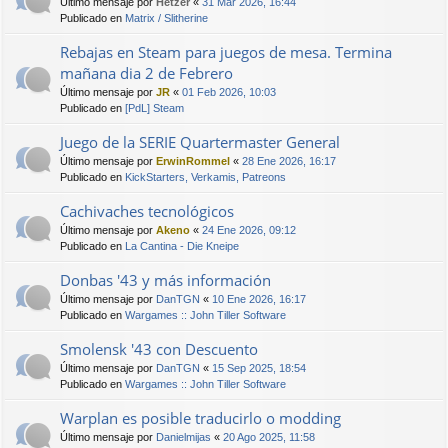
Último mensaje por
Hetzer
«
31 Mar 2026, 16:44
Publicado en
Matrix / Slitherine
Rebajas en Steam para juegos de mesa. Termina
mañana dia 2 de Febrero
Último mensaje por
JR
«
01 Feb 2026, 10:03
Publicado en
[PdL] Steam
Juego de la SERIE Quartermaster General
Último mensaje por
ErwinRommel
«
28 Ene 2026, 16:17
Publicado en
KickStarters, Verkamis, Patreons
Cachivaches tecnológicos
Último mensaje por
Akeno
«
24 Ene 2026, 09:12
Publicado en
La Cantina - Die Kneipe
Donbas '43 y más información
Último mensaje por
DanTGN
«
10 Ene 2026, 16:17
Publicado en
Wargames :: John Tiller Software
Smolensk '43 con Descuento
Último mensaje por
DanTGN
«
15 Sep 2025, 18:54
Publicado en
Wargames :: John Tiller Software
Warplan es posible traducirlo o modding
Último mensaje por
Danielmijas
«
20 Ago 2025, 11:58