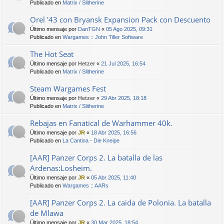
Publicado en
Matrix / Slitherine
Orel '43 con Bryansk Expansion Pack con Descuento
Último mensaje por
DanTGN
«
05 Ago 2025, 09:31
Publicado en
Wargames :: John Tiller Software
The Hot Seat
Último mensaje por
Hetzer
«
21 Jul 2025, 16:54
Publicado en
Matrix / Slitherine
Steam Wargames Fest
Último mensaje por
Hetzer
«
29 Abr 2025, 18:18
Publicado en
Matrix / Slitherine
Rebajas en Fanatical de Warhammer 40k.
Último mensaje por
JR
«
18 Abr 2025, 16:56
Publicado en
La Cantina - Die Kneipe
[AAR] Panzer Corps 2. La batalla de las
Ardenas:Losheim.
Último mensaje por
JR
«
05 Abr 2025, 11:40
Publicado en
Wargames :: AARs
[AAR] Panzer Corps 2. La caida de Polonia. La batalla
de Mlawa
Último mensaje por
JR
«
30 Mar 2025, 18:54