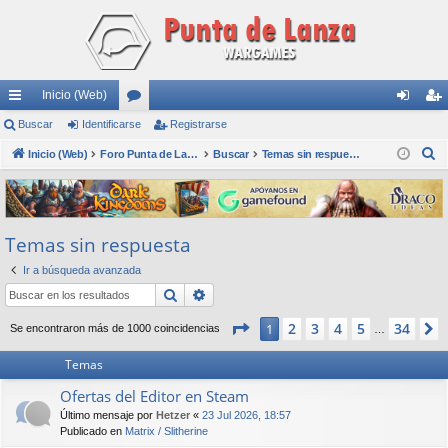
Inicio (Web)
nl
Buscar
Identificarse
or
Registrarse
de
eg
B
ac
Inicio (Web)
os
Foro Punta de Lanza Wargames
Buscar
Temas sin respuesta
nti
ist
u
es
fic
ra
s
rá
ar
rs
c
Temas sin respuesta
a
pi
se
e
r
Ir a búsqueda avanzada
do
Buscar
Búsqueda avanzada
s
Página
1
de
34
2
3
4
5
34
1
Se encontraron más de 1000 coincidencias
…
Temas
Ofertas del Editor en Steam
Último mensaje por
Hetzer
«
23 Jul 2026, 18:57
Publicado en
Matrix / Slitherine