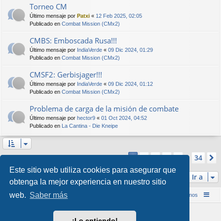
Torneo CM
Último mensaje por
Patxi
«
12 Feb 2025, 02:05
Publicado en
Combat Mission (CMx2)
CMBS: Emboscada Rusa!!!
Último mensaje por
IndiaVerde
«
09 Dic 2024, 01:29
Publicado en
Combat Mission (CMx2)
CMSF2: Gerbisjager!!!
Último mensaje por
IndiaVerde
«
09 Dic 2024, 01:12
Publicado en
Combat Mission (CMx2)
Problema de carga de la misión de combate
Último mensaje por
hector9
«
01 Oct 2024, 04:52
Publicado en
La Cantina - Die Kneipe
Página
1
de
34
2
3
4
5
34
1
Se encontraron más de 1000 coincidencias
…
Este sitio web utiliza cookies para asegurar que
Ir a
obtenga la mejor experiencia en nuestro sitio
web.
Saber más
Inicio (Web)
Foro Punta de Lanza Wargames
Contáctenos
Desarrollado por
phpBB
® Forum Software © phpBB Limited
¡Lo entiendo!
Style por
Arty
&
halilesen