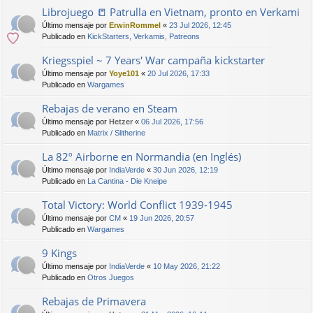
Librojuego 📒 Patrulla en Vietnam, pronto en Verkami
Último mensaje por
ErwinRommel
«
23 Jul 2026, 12:45
Publicado en
KickStarters, Verkamis, Patreons
Kriegsspiel ~ 7 Years' War campaña kickstarter
Último mensaje por
Yoye101
«
20 Jul 2026, 17:33
Publicado en
Wargames
Rebajas de verano en Steam
Último mensaje por
Hetzer
«
06 Jul 2026, 17:56
Publicado en
Matrix / Slitherine
La 82º Airborne en Normandia (en Inglés)
Último mensaje por
IndiaVerde
«
30 Jun 2026, 12:19
Publicado en
La Cantina - Die Kneipe
Total Victory: World Conflict 1939-1945
Último mensaje por
CM
«
19 Jun 2026, 20:57
Publicado en
Wargames
9 Kings
Último mensaje por
IndiaVerde
«
10 May 2026, 21:22
Publicado en
Otros Juegos
Rebajas de Primavera