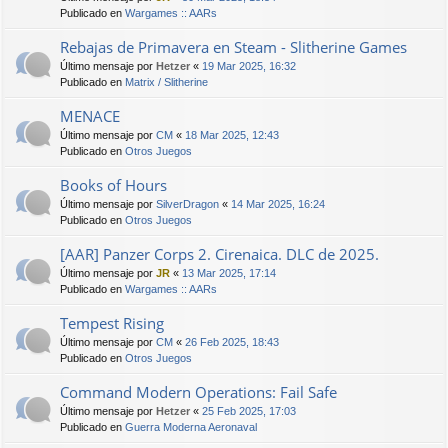
Publicado en
Wargames :: AARs
Rebajas de Primavera en Steam - Slitherine Games
Último mensaje por
Hetzer
«
19 Mar 2025, 16:32
Publicado en
Matrix / Slitherine
MENACE
Último mensaje por
CM
«
18 Mar 2025, 12:43
Publicado en
Otros Juegos
Books of Hours
Último mensaje por
SilverDragon
«
14 Mar 2025, 16:24
Publicado en
Otros Juegos
[AAR] Panzer Corps 2. Cirenaica. DLC de 2025.
Último mensaje por
JR
«
13 Mar 2025, 17:14
Publicado en
Wargames :: AARs
Tempest Rising
Último mensaje por
CM
«
26 Feb 2025, 18:43
Publicado en
Otros Juegos
Command Modern Operations: Fail Safe
Último mensaje por
Hetzer
«
25 Feb 2025, 17:03
Publicado en
Guerra Moderna Aeronaval