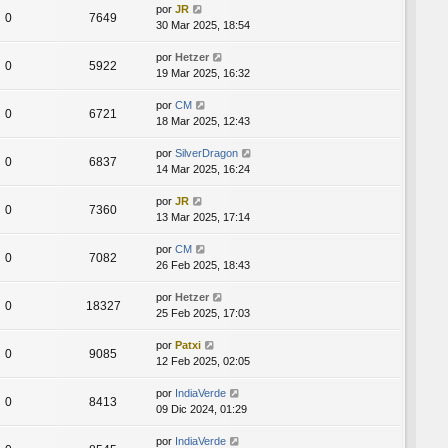
por
JR
0
7649
30 Mar 2025, 18:54
por
Hetzer
0
5922
19 Mar 2025, 16:32
por
CM
0
6721
18 Mar 2025, 12:43
por
SilverDragon
0
6837
14 Mar 2025, 16:24
por
JR
0
7360
13 Mar 2025, 17:14
por
CM
0
7082
26 Feb 2025, 18:43
por
Hetzer
0
18327
25 Feb 2025, 17:03
por
Patxi
0
9085
12 Feb 2025, 02:05
por
IndiaVerde
0
8413
09 Dic 2024, 01:29
por
IndiaVerde