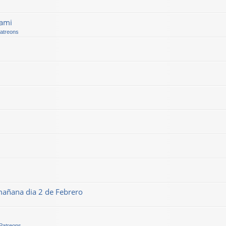
kami
Patreons
mañana dia 2 de Febrero
 Patreons