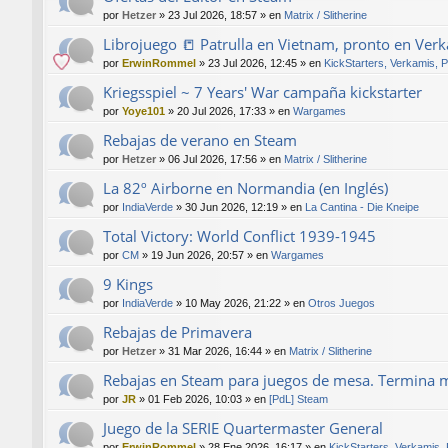
por
Hetzer
»
23 Jul 2026, 18:57
» en
Matrix / Slitherine
Librojuego 📒 Patrulla en Vietnam, pronto en Ver
por
ErwinRommel
»
23 Jul 2026, 12:45
» en
KickStarters, Verkamis, 
Kriegsspiel ~ 7 Years' War campaña kickstarter
por
Yoye101
»
20 Jul 2026, 17:33
» en
Wargames
Rebajas de verano en Steam
por
Hetzer
»
06 Jul 2026, 17:56
» en
Matrix / Slitherine
La 82º Airborne en Normandia (en Inglés)
por
IndiaVerde
»
30 Jun 2026, 12:19
» en
La Cantina - Die Kneipe
Total Victory: World Conflict 1939-1945
por
CM
»
19 Jun 2026, 20:57
» en
Wargames
9 Kings
por
IndiaVerde
»
10 May 2026, 21:22
» en
Otros Juegos
Rebajas de Primavera
por
Hetzer
»
31 Mar 2026, 16:44
» en
Matrix / Slitherine
Rebajas en Steam para juegos de mesa. Termina 
por
JR
»
01 Feb 2026, 10:03
» en
[PdL] Steam
Juego de la SERIE Quartermaster General
por
ErwinRommel
»
28 Ene 2026, 16:17
» en
KickStarters, Verkamis,