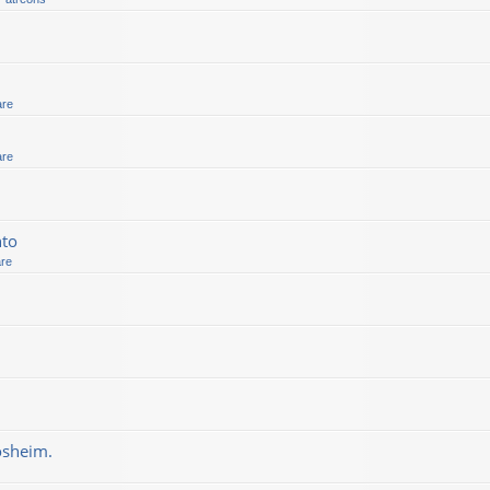
are
are
nto
are
osheim.