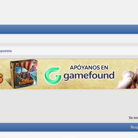
spuesta
Se en
Res