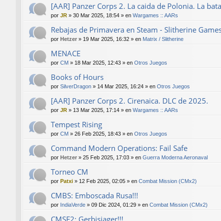
[AAR] Panzer Corps 2. La caida de Polonia. La bat
por
JR
»
30 Mar 2025, 18:54
» en
Wargames :: AARs
Rebajas de Primavera en Steam - Slitherine Game
por
Hetzer
»
19 Mar 2025, 16:32
» en
Matrix / Slitherine
MENACE
por
CM
»
18 Mar 2025, 12:43
» en
Otros Juegos
Books of Hours
por
SilverDragon
»
14 Mar 2025, 16:24
» en
Otros Juegos
[AAR] Panzer Corps 2. Cirenaica. DLC de 2025.
por
JR
»
13 Mar 2025, 17:14
» en
Wargames :: AARs
Tempest Rising
por
CM
»
26 Feb 2025, 18:43
» en
Otros Juegos
Command Modern Operations: Fail Safe
por
Hetzer
»
25 Feb 2025, 17:03
» en
Guerra Moderna Aeronaval
Torneo CM
por
Patxi
»
12 Feb 2025, 02:05
» en
Combat Mission (CMx2)
CMBS: Emboscada Rusa!!!
por
IndiaVerde
»
09 Dic 2024, 01:29
» en
Combat Mission (CMx2)
CMSF2: Gerbisjager!!!