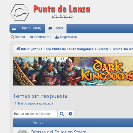
Inicio (Web)
Foros
nl
Buscar
Identificarse
Registrarse
ac
Inicio (Web)
Foro Punta de Lanza Wargames
Buscar
Temas sin re
es
rá
pi
do
s
Temas sin respuesta
Ir a búsqueda avanzada
Buscar
Búsqueda avanzada
Temas
Ofertas del Editor en Steam