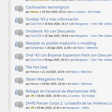
Cachivaches tecnológicos
por
Akeno
»
24 Ene 2026, 09:12
» en
La Cantina - Die Kneipe
Donbas '43 y más información
por
DanTGN
»
10 Ene 2026, 16:17
» en
Wargames :: John Tiller Softw
Smolensk '43 con Descuento
por
DanTGN
»
15 Sep 2025, 18:54
» en
Wargames :: John Tiller Softw
Warplan es posible traducirlo o modding
por
Danielmijas
»
20 Ago 2025, 11:58
» en
Matrix / Slitherine
Orel '43 con Bryansk Expansion Pack con Descue
por
DanTGN
»
05 Ago 2025, 09:31
» en
Wargames :: John Tiller Softw
The Hot Seat
por
Hetzer
»
21 Jul 2025, 16:54
» en
Matrix / Slitherine
Steam Wargames Fest
por
Hetzer
»
29 Abr 2025, 18:18
» en
Matrix / Slitherine
Rebajas en Fanatical de Warhammer 40k.
por
JR
»
18 Abr 2025, 16:56
» en
La Cantina - Die Kneipe
[AAR] Panzer Corps 2. La batalla de las Ardenas:L
por
JR
»
05 Abr 2025, 11:40
» en
Wargames :: AARs