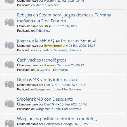
Último mensaje por
Hetzer
«
31 Mar 2026, 16:44
Publicado en
Matrix / Slitherine
Rebajas en Steam para juegos de mesa. Termina
mañana dia 2 de Febrero
Último mensaje por
JR
«
01 Feb 2026, 10:03
Publicado en
[PdL] Steam
Juego de la SERIE Quartermaster General
Último mensaje por
ErwinRommel
«
28 Ene 2026, 16:17
Publicado en
KickStarters, Verkamis, Patreons
Cachivaches tecnológicos
Último mensaje por
Akeno
«
24 Ene 2026, 09:12
Publicado en
La Cantina - Die Kneipe
Donbas '43 y más información
Último mensaje por
DanTGN
«
10 Ene 2026, 16:17
Publicado en
Wargames :: John Tiller Software
Smolensk '43 con Descuento
Último mensaje por
DanTGN
«
15 Sep 2025, 18:54
Publicado en
Wargames :: John Tiller Software
Warplan es posible traducirlo o modding
Último mensaje por
Danielmijas
«
20 Ago 2025, 11:58