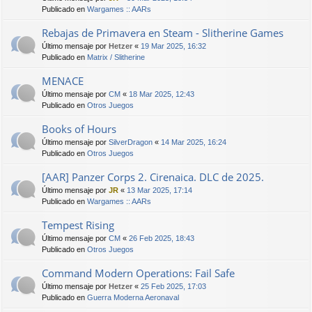
Publicado en
Wargames :: AARs
Rebajas de Primavera en Steam - Slitherine Games
Último mensaje por
Hetzer
«
19 Mar 2025, 16:32
Publicado en
Matrix / Slitherine
MENACE
Último mensaje por
CM
«
18 Mar 2025, 12:43
Publicado en
Otros Juegos
Books of Hours
Último mensaje por
SilverDragon
«
14 Mar 2025, 16:24
Publicado en
Otros Juegos
[AAR] Panzer Corps 2. Cirenaica. DLC de 2025.
Último mensaje por
JR
«
13 Mar 2025, 17:14
Publicado en
Wargames :: AARs
Tempest Rising
Último mensaje por
CM
«
26 Feb 2025, 18:43
Publicado en
Otros Juegos
Command Modern Operations: Fail Safe
Último mensaje por
Hetzer
«
25 Feb 2025, 17:03
Publicado en
Guerra Moderna Aeronaval