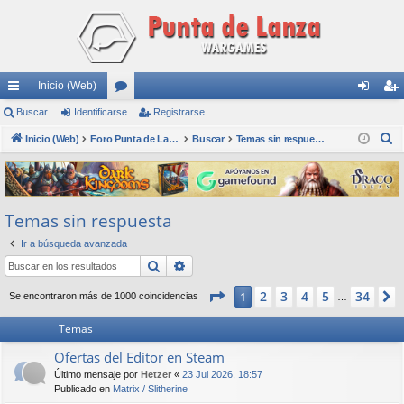
Inicio (Web)
nl
Buscar
Identificarse
or
Registrarse
de
eg
B
ac
Inicio (Web)
os
Foro Punta de Lanza Wargames
Buscar
Temas sin respuesta
nti
ist
u
es
fic
ra
s
rá
ar
rs
c
Temas sin respuesta
a
pi
se
e
r
Ir a búsqueda avanzada
do
Buscar
Búsqueda avanzada
s
Página
1
de
34
2
3
4
5
34
1
Se encontraron más de 1000 coincidencias
…
Temas
Ofertas del Editor en Steam
Último mensaje por
Hetzer
«
23 Jul 2026, 18:57
Publicado en
Matrix / Slitherine