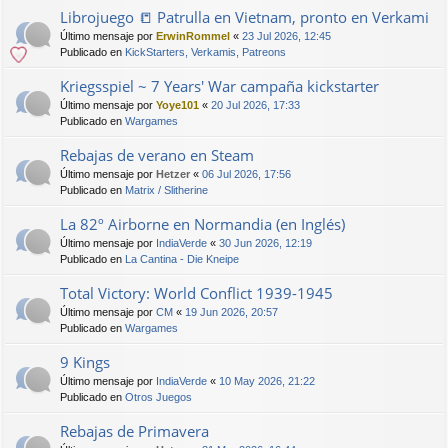
Librojuego 📒 Patrulla en Vietnam, pronto en Verkami
Último mensaje por
ErwinRommel
«
23 Jul 2026, 12:45
Publicado en
KickStarters, Verkamis, Patreons
Kriegsspiel ~ 7 Years' War campaña kickstarter
Último mensaje por
Yoye101
«
20 Jul 2026, 17:33
Publicado en
Wargames
Rebajas de verano en Steam
Último mensaje por
Hetzer
«
06 Jul 2026, 17:56
Publicado en
Matrix / Slitherine
La 82º Airborne en Normandia (en Inglés)
Último mensaje por
IndiaVerde
«
30 Jun 2026, 12:19
Publicado en
La Cantina - Die Kneipe
Total Victory: World Conflict 1939-1945
Último mensaje por
CM
«
19 Jun 2026, 20:57
Publicado en
Wargames
9 Kings
Último mensaje por
IndiaVerde
«
10 May 2026, 21:22
Publicado en
Otros Juegos
Rebajas de Primavera