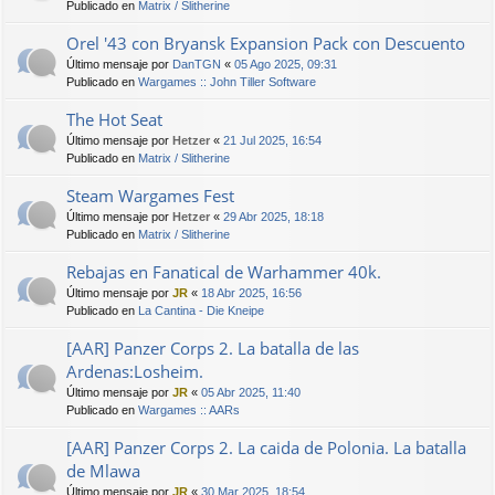
Publicado en
Matrix / Slitherine
Orel '43 con Bryansk Expansion Pack con Descuento
Último mensaje por
DanTGN
«
05 Ago 2025, 09:31
Publicado en
Wargames :: John Tiller Software
The Hot Seat
Último mensaje por
Hetzer
«
21 Jul 2025, 16:54
Publicado en
Matrix / Slitherine
Steam Wargames Fest
Último mensaje por
Hetzer
«
29 Abr 2025, 18:18
Publicado en
Matrix / Slitherine
Rebajas en Fanatical de Warhammer 40k.
Último mensaje por
JR
«
18 Abr 2025, 16:56
Publicado en
La Cantina - Die Kneipe
[AAR] Panzer Corps 2. La batalla de las
Ardenas:Losheim.
Último mensaje por
JR
«
05 Abr 2025, 11:40
Publicado en
Wargames :: AARs
[AAR] Panzer Corps 2. La caida de Polonia. La batalla
de Mlawa
Último mensaje por
JR
«
30 Mar 2025, 18:54