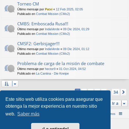
Torneo CM
Último mensaje por
Patxi
«
12 Feb 2025, 02:05
Publicado en
Combat Mission (CMx2)
CMBS: Emboscada Rusa!!!
Último mensaje por
IndiaVerde
«
09 Dic 2024, 01:29
Publicado en
Combat Mission (CMx2)
CMSF2: Gerbisjager!!!
Último mensaje por
IndiaVerde
«
09 Dic 2024, 01:12
Publicado en
Combat Mission (CMx2)
Problema de carga de la misión de combate
Último mensaje por
hector9
«
01 Oct 2024, 04:52
Publicado en
La Cantina - Die Kneipe
Página
1
de
34
2
3
4
5
34
1
Se encontraron más de 1000 coincidencias
…
Este sitio web utiliza cookies para asegurar que
Ir a
obtenga la mejor experiencia en nuestro sitio
web.
Saber más
Inicio (Web)
Foro Punta de Lanza Wargames
Contáctenos
Desarrollado por
phpBB
® Forum Software © phpBB Limited
¡Lo entiendo!
Style por
Arty
&
halilesen