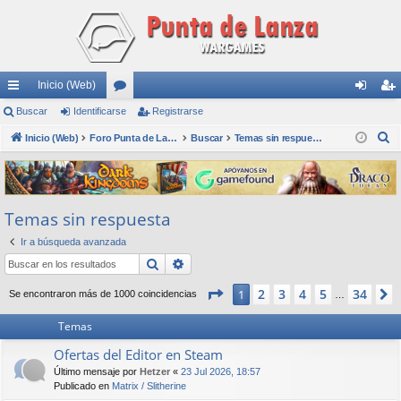
Inicio (Web)
nl
Buscar
Identificarse
or
Registrarse
de
eg
B
ac
Inicio (Web)
os
Foro Punta de Lanza Wargames
Buscar
Temas sin respuesta
nti
ist
u
es
fic
ra
s
rá
ar
rs
c
Temas sin respuesta
a
pi
se
e
r
Ir a búsqueda avanzada
do
Buscar
Búsqueda avanzada
s
Página
1
de
34
2
3
4
5
34
1
Se encontraron más de 1000 coincidencias
…
Temas
Ofertas del Editor en Steam
Último mensaje por
Hetzer
«
23 Jul 2026, 18:57
Publicado en
Matrix / Slitherine