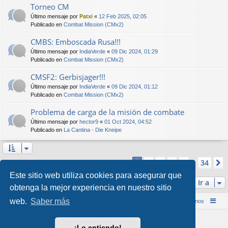
Torneo CM
Último mensaje por
Patxi
«
12 Feb 2025, 02:05
Publicado en
Combat Mission (CMx2)
CMBS: Emboscada Rusa!!!
Último mensaje por
IndiaVerde
«
09 Dic 2024, 01:29
Publicado en
Combat Mission (CMx2)
CMSF2: Gerbisjager!!!
Último mensaje por
IndiaVerde
«
09 Dic 2024, 01:12
Publicado en
Combat Mission (CMx2)
Problema de carga de la misión de combate
Último mensaje por
hector9
«
01 Oct 2024, 04:52
Publicado en
La Cantina - Die Kneipe
Página
1
de
34
2
3
4
5
34
1
Se encontraron más de 1000 coincidencias
…
Este sitio web utiliza cookies para asegurar que
Ir a
obtenga la mejor experiencia en nuestro sitio
web.
Saber más
Inicio (Web)
Foro Punta de Lanza Wargames
Contáctenos
Desarrollado por
phpBB
® Forum Software © phpBB Limited
¡Lo entiendo!
Style por
Arty
&
halilesen