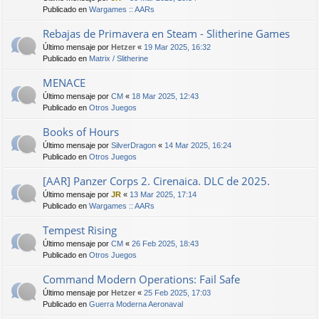
Publicado en
Wargames :: AARs
Rebajas de Primavera en Steam - Slitherine Games
Último mensaje por
Hetzer
«
19 Mar 2025, 16:32
Publicado en
Matrix / Slitherine
MENACE
Último mensaje por
CM
«
18 Mar 2025, 12:43
Publicado en
Otros Juegos
Books of Hours
Último mensaje por
SilverDragon
«
14 Mar 2025, 16:24
Publicado en
Otros Juegos
[AAR] Panzer Corps 2. Cirenaica. DLC de 2025.
Último mensaje por
JR
«
13 Mar 2025, 17:14
Publicado en
Wargames :: AARs
Tempest Rising
Último mensaje por
CM
«
26 Feb 2025, 18:43
Publicado en
Otros Juegos
Command Modern Operations: Fail Safe
Último mensaje por
Hetzer
«
25 Feb 2025, 17:03
Publicado en
Guerra Moderna Aeronaval