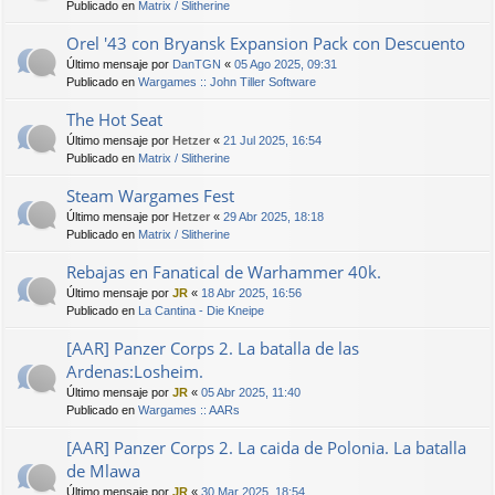
Publicado en
Matrix / Slitherine
Orel '43 con Bryansk Expansion Pack con Descuento
Último mensaje por
DanTGN
«
05 Ago 2025, 09:31
Publicado en
Wargames :: John Tiller Software
The Hot Seat
Último mensaje por
Hetzer
«
21 Jul 2025, 16:54
Publicado en
Matrix / Slitherine
Steam Wargames Fest
Último mensaje por
Hetzer
«
29 Abr 2025, 18:18
Publicado en
Matrix / Slitherine
Rebajas en Fanatical de Warhammer 40k.
Último mensaje por
JR
«
18 Abr 2025, 16:56
Publicado en
La Cantina - Die Kneipe
[AAR] Panzer Corps 2. La batalla de las
Ardenas:Losheim.
Último mensaje por
JR
«
05 Abr 2025, 11:40
Publicado en
Wargames :: AARs
[AAR] Panzer Corps 2. La caida de Polonia. La batalla
de Mlawa
Último mensaje por
JR
«
30 Mar 2025, 18:54