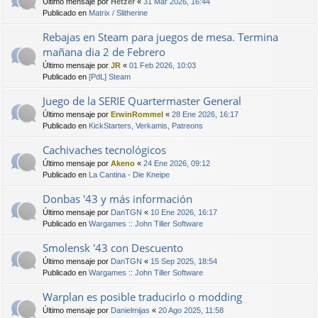
Último mensaje por
Hetzer
«
31 Mar 2026, 16:44
Publicado en
Matrix / Slitherine
Rebajas en Steam para juegos de mesa. Termina
mañana dia 2 de Febrero
Último mensaje por
JR
«
01 Feb 2026, 10:03
Publicado en
[PdL] Steam
Juego de la SERIE Quartermaster General
Último mensaje por
ErwinRommel
«
28 Ene 2026, 16:17
Publicado en
KickStarters, Verkamis, Patreons
Cachivaches tecnológicos
Último mensaje por
Akeno
«
24 Ene 2026, 09:12
Publicado en
La Cantina - Die Kneipe
Donbas '43 y más información
Último mensaje por
DanTGN
«
10 Ene 2026, 16:17
Publicado en
Wargames :: John Tiller Software
Smolensk '43 con Descuento
Último mensaje por
DanTGN
«
15 Sep 2025, 18:54
Publicado en
Wargames :: John Tiller Software
Warplan es posible traducirlo o modding
Último mensaje por
Danielmijas
«
20 Ago 2025, 11:58