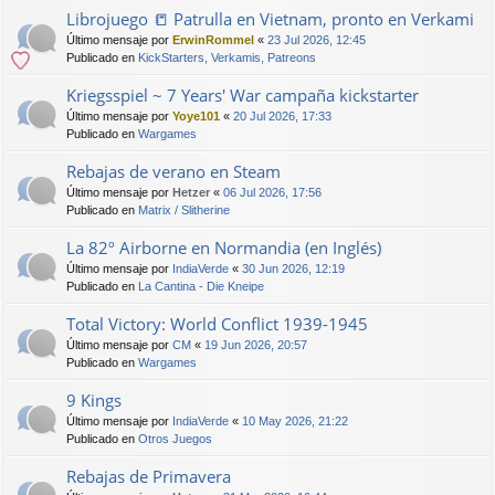
Librojuego 📒 Patrulla en Vietnam, pronto en Verkami
Último mensaje por
ErwinRommel
«
23 Jul 2026, 12:45
Publicado en
KickStarters, Verkamis, Patreons
Kriegsspiel ~ 7 Years' War campaña kickstarter
Último mensaje por
Yoye101
«
20 Jul 2026, 17:33
Publicado en
Wargames
Rebajas de verano en Steam
Último mensaje por
Hetzer
«
06 Jul 2026, 17:56
Publicado en
Matrix / Slitherine
La 82º Airborne en Normandia (en Inglés)
Último mensaje por
IndiaVerde
«
30 Jun 2026, 12:19
Publicado en
La Cantina - Die Kneipe
Total Victory: World Conflict 1939-1945
Último mensaje por
CM
«
19 Jun 2026, 20:57
Publicado en
Wargames
9 Kings
Último mensaje por
IndiaVerde
«
10 May 2026, 21:22
Publicado en
Otros Juegos
Rebajas de Primavera