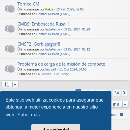
Torneo CM
Último mensaje por
Patxi
«
12 Feb 2025, 02:05
Publicado en
Combat Mission (CMx2)
CMBS: Emboscada Rusa!!!
Último mensaje por
IndiaVerde
«
09 Dic 2024, 01:29
Publicado en
Combat Mission (CMx2)
CMSF2: Gerbisjager!!!
Último mensaje por
IndiaVerde
«
09 Dic 2024, 01:12
Publicado en
Combat Mission (CMx2)
Problema de carga de la misión de combate
Último mensaje por
hector9
«
01 Oct 2024, 04:52
Publicado en
La Cantina - Die Kneipe
Página
1
de
34
2
3
4
5
34
1
Se encontraron más de 1000 coincidencias
…
Este sitio web utiliza cookies para asegurar que
Ir a
obtenga la mejor experiencia en nuestro sitio
web.
Saber más
Inicio (Web)
Foro Punta de Lanza Wargames
Contáctenos
Desarrollado por
phpBB
® Forum Software © phpBB Limited
¡Lo entiendo!
Style por
Arty
&
halilesen