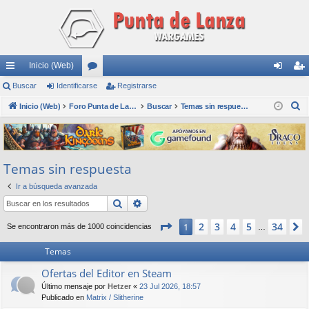
Inicio (Web)
nl
Buscar
Identificarse
or
Registrarse
de
eg
B
ac
Inicio (Web)
os
Foro Punta de Lanza Wargames
Buscar
Temas sin respuesta
nti
ist
u
es
fic
ra
s
rá
ar
rs
c
Temas sin respuesta
a
pi
se
e
r
Ir a búsqueda avanzada
do
Buscar
Búsqueda avanzada
s
Página
1
de
34
2
3
4
5
34
1
Se encontraron más de 1000 coincidencias
…
Temas
Ofertas del Editor en Steam
Último mensaje por
Hetzer
«
23 Jul 2026, 18:57
Publicado en
Matrix / Slitherine