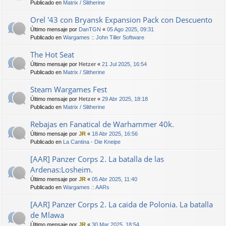
Publicado en
Matrix / Slitherine
Orel '43 con Bryansk Expansion Pack con Descuento
Último mensaje por
DanTGN
«
05 Ago 2025, 09:31
Publicado en
Wargames :: John Tiller Software
The Hot Seat
Último mensaje por
Hetzer
«
21 Jul 2025, 16:54
Publicado en
Matrix / Slitherine
Steam Wargames Fest
Último mensaje por
Hetzer
«
29 Abr 2025, 18:18
Publicado en
Matrix / Slitherine
Rebajas en Fanatical de Warhammer 40k.
Último mensaje por
JR
«
18 Abr 2025, 16:56
Publicado en
La Cantina - Die Kneipe
[AAR] Panzer Corps 2. La batalla de las
Ardenas:Losheim.
Último mensaje por
JR
«
05 Abr 2025, 11:40
Publicado en
Wargames :: AARs
[AAR] Panzer Corps 2. La caida de Polonia. La batalla
de Mlawa
Último mensaje por
JR
«
30 Mar 2025, 18:54