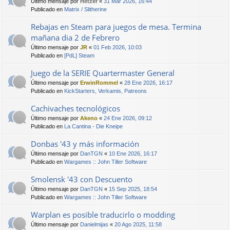
Último mensaje por
Hetzer
«
31 Mar 2026, 16:44
Publicado en
Matrix / Slitherine
Rebajas en Steam para juegos de mesa. Termina
mañana dia 2 de Febrero
Último mensaje por
JR
«
01 Feb 2026, 10:03
Publicado en
[PdL] Steam
Juego de la SERIE Quartermaster General
Último mensaje por
ErwinRommel
«
28 Ene 2026, 16:17
Publicado en
KickStarters, Verkamis, Patreons
Cachivaches tecnológicos
Último mensaje por
Akeno
«
24 Ene 2026, 09:12
Publicado en
La Cantina - Die Kneipe
Donbas '43 y más información
Último mensaje por
DanTGN
«
10 Ene 2026, 16:17
Publicado en
Wargames :: John Tiller Software
Smolensk '43 con Descuento
Último mensaje por
DanTGN
«
15 Sep 2025, 18:54
Publicado en
Wargames :: John Tiller Software
Warplan es posible traducirlo o modding
Último mensaje por
Danielmijas
«
20 Ago 2025, 11:58