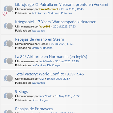
Librojuego 📒 Patrulla en Vietnam, pronto en Verkami
Último mensaje por
ErwinRommel
«
23 Jul 2026, 12:45
Publicado en
KickStarters, Verkamis, Patreons
Kriegsspiel ~ 7 Years' War campaña kickstarter
Último mensaje por
Yoye101
«
20 Jul 2026, 17:33
Publicado en
Wargames
Rebajas de verano en Steam
Último mensaje por
Hetzer
«
06 Jul 2026, 17:56
Publicado en
Matrix / Slitherine
La 82º Airborne en Normandia (en Inglés)
Último mensaje por
IndiaVerde
«
30 Jun 2026, 12:19
Publicado en
La Cantina - Die Kneipe
Total Victory: World Conflict 1939-1945
Último mensaje por
CM
«
19 Jun 2026, 20:57
Publicado en
Wargames
9 Kings
Último mensaje por
IndiaVerde
«
10 May 2026, 21:22
Publicado en
Otros Juegos
Rebajas de Primavera