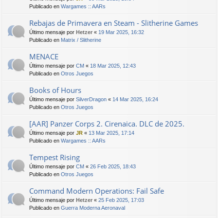
Publicado en
Wargames :: AARs
Rebajas de Primavera en Steam - Slitherine Games
Último mensaje por
Hetzer
«
19 Mar 2025, 16:32
Publicado en
Matrix / Slitherine
MENACE
Último mensaje por
CM
«
18 Mar 2025, 12:43
Publicado en
Otros Juegos
Books of Hours
Último mensaje por
SilverDragon
«
14 Mar 2025, 16:24
Publicado en
Otros Juegos
[AAR] Panzer Corps 2. Cirenaica. DLC de 2025.
Último mensaje por
JR
«
13 Mar 2025, 17:14
Publicado en
Wargames :: AARs
Tempest Rising
Último mensaje por
CM
«
26 Feb 2025, 18:43
Publicado en
Otros Juegos
Command Modern Operations: Fail Safe
Último mensaje por
Hetzer
«
25 Feb 2025, 17:03
Publicado en
Guerra Moderna Aeronaval