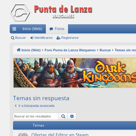
Inicio (Web)
Foros
nl
Buscar
Identificarse
Registrarse
ac
Inicio (Web)
Foro Punta de Lanza Wargames
Buscar
Temas sin re
es
rá
pi
do
s
Temas sin respuesta
Ir a búsqueda avanzada
Buscar
Búsqueda avanzada
Temas
Ofertas del Editor en Steam