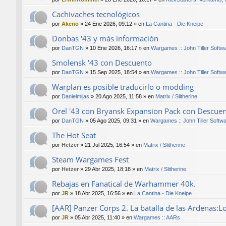
Cachivaches tecnológicos
por
Akeno
»
24 Ene 2026, 09:12
» en
La Cantina - Die Kneipe
Donbas '43 y más información
por
DanTGN
»
10 Ene 2026, 16:17
» en
Wargames :: John Tiller Softw
Smolensk '43 con Descuento
por
DanTGN
»
15 Sep 2025, 18:54
» en
Wargames :: John Tiller Softw
Warplan es posible traducirlo o modding
por
Danielmijas
»
20 Ago 2025, 11:58
» en
Matrix / Slitherine
Orel '43 con Bryansk Expansion Pack con Descue
por
DanTGN
»
05 Ago 2025, 09:31
» en
Wargames :: John Tiller Softw
The Hot Seat
por
Hetzer
»
21 Jul 2025, 16:54
» en
Matrix / Slitherine
Steam Wargames Fest
por
Hetzer
»
29 Abr 2025, 18:18
» en
Matrix / Slitherine
Rebajas en Fanatical de Warhammer 40k.
por
JR
»
18 Abr 2025, 16:56
» en
La Cantina - Die Kneipe
[AAR] Panzer Corps 2. La batalla de las Ardenas:L
por
JR
»
05 Abr 2025, 11:40
» en
Wargames :: AARs