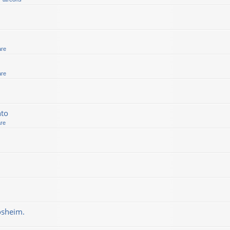
are
are
nto
are
osheim.