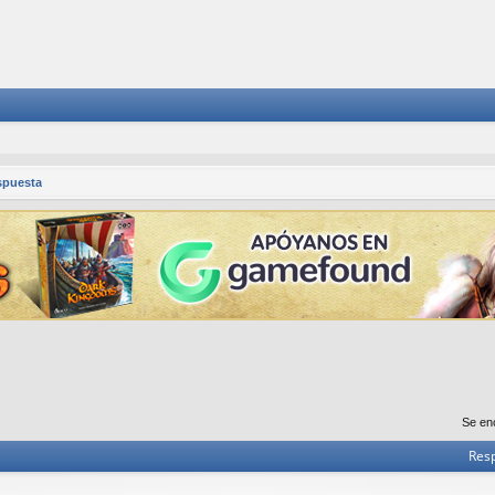
spuesta
Se en
Res