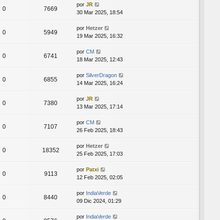
por
JR
0
7669
30 Mar 2025, 18:54
por
Hetzer
0
5949
19 Mar 2025, 16:32
por
CM
0
6741
18 Mar 2025, 12:43
por
SilverDragon
0
6855
14 Mar 2025, 16:24
por
JR
0
7380
13 Mar 2025, 17:14
por
CM
0
7107
26 Feb 2025, 18:43
por
Hetzer
0
18352
25 Feb 2025, 17:03
por
Patxi
0
9113
12 Feb 2025, 02:05
por
IndiaVerde
0
8440
09 Dic 2024, 01:29
por
IndiaVerde