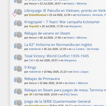
por
Hetzer
»
23 Jul 2026, 18:57
» en
Matrix / Slitherine
Librojuego 📒 Patrulla en Vietnam, pronto en Ver
por
ErwinRommel
»
23 Jul 2026, 12:45
» en
KickStarters, Verkamis, 
Kriegsspiel ~ 7 Years' War campaña kickstarter
por
Yoye101
»
20 Jul 2026, 17:33
» en
Wargames
Rebajas de verano en Steam
por
Hetzer
»
06 Jul 2026, 17:56
» en
Matrix / Slitherine
La 82º Airborne en Normandia (en Inglés)
por
IndiaVerde
»
30 Jun 2026, 12:19
» en
La Cantina - Die Kneipe
Total Victory: World Conflict 1939-1945
por
CM
»
19 Jun 2026, 20:57
» en
Wargames
9 Kings
por
IndiaVerde
»
10 May 2026, 21:22
» en
Otros Juegos
Rebajas de Primavera
por
Hetzer
»
31 Mar 2026, 16:44
» en
Matrix / Slitherine
Rebajas en Steam para juegos de mesa. Termina 
por
JR
»
01 Feb 2026, 10:03
» en
[PdL] Steam
Juego de la SERIE Quartermaster General
por
ErwinRommel
»
28 Ene 2026, 16:17
» en
KickStarters, Verkamis,