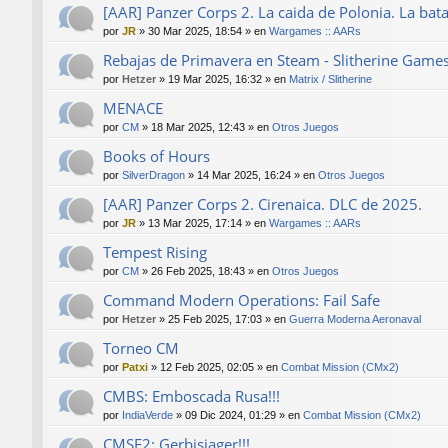
[AAR] Panzer Corps 2. La caida de Polonia. La bat
por
JR
»
30 Mar 2025, 18:54
» en
Wargames :: AARs
Rebajas de Primavera en Steam - Slitherine Game
por
Hetzer
»
19 Mar 2025, 16:32
» en
Matrix / Slitherine
MENACE
por
CM
»
18 Mar 2025, 12:43
» en
Otros Juegos
Books of Hours
por
SilverDragon
»
14 Mar 2025, 16:24
» en
Otros Juegos
[AAR] Panzer Corps 2. Cirenaica. DLC de 2025.
por
JR
»
13 Mar 2025, 17:14
» en
Wargames :: AARs
Tempest Rising
por
CM
»
26 Feb 2025, 18:43
» en
Otros Juegos
Command Modern Operations: Fail Safe
por
Hetzer
»
25 Feb 2025, 17:03
» en
Guerra Moderna Aeronaval
Torneo CM
por
Patxi
»
12 Feb 2025, 02:05
» en
Combat Mission (CMx2)
CMBS: Emboscada Rusa!!!
por
IndiaVerde
»
09 Dic 2024, 01:29
» en
Combat Mission (CMx2)
CMSF2: Gerbisjager!!!