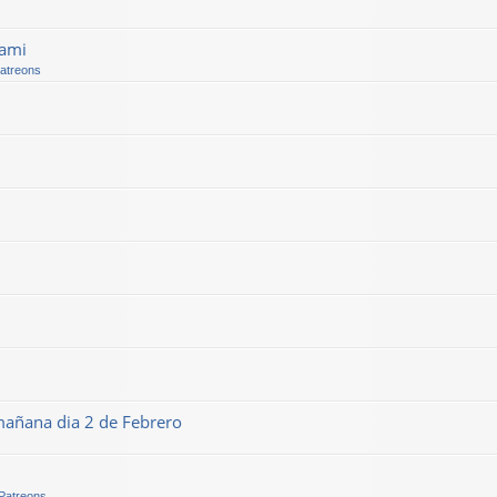
kami
Patreons
mañana dia 2 de Febrero
 Patreons