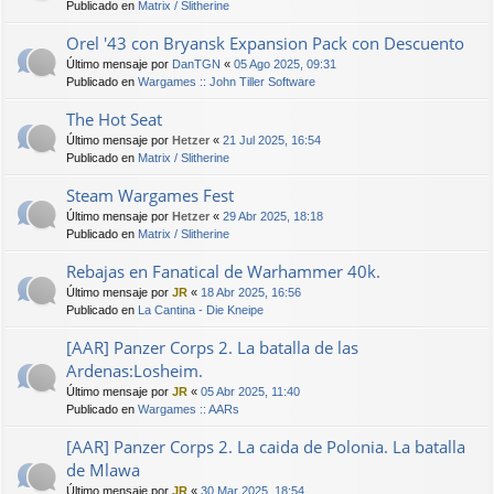
Publicado en
Matrix / Slitherine
Orel '43 con Bryansk Expansion Pack con Descuento
Último mensaje por
DanTGN
«
05 Ago 2025, 09:31
Publicado en
Wargames :: John Tiller Software
The Hot Seat
Último mensaje por
Hetzer
«
21 Jul 2025, 16:54
Publicado en
Matrix / Slitherine
Steam Wargames Fest
Último mensaje por
Hetzer
«
29 Abr 2025, 18:18
Publicado en
Matrix / Slitherine
Rebajas en Fanatical de Warhammer 40k.
Último mensaje por
JR
«
18 Abr 2025, 16:56
Publicado en
La Cantina - Die Kneipe
[AAR] Panzer Corps 2. La batalla de las
Ardenas:Losheim.
Último mensaje por
JR
«
05 Abr 2025, 11:40
Publicado en
Wargames :: AARs
[AAR] Panzer Corps 2. La caida de Polonia. La batalla
de Mlawa
Último mensaje por
JR
«
30 Mar 2025, 18:54