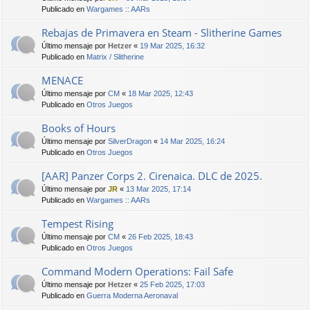
Publicado en
Wargames :: AARs
Rebajas de Primavera en Steam - Slitherine Games
Último mensaje por
Hetzer
«
19 Mar 2025, 16:32
Publicado en
Matrix / Slitherine
MENACE
Último mensaje por
CM
«
18 Mar 2025, 12:43
Publicado en
Otros Juegos
Books of Hours
Último mensaje por
SilverDragon
«
14 Mar 2025, 16:24
Publicado en
Otros Juegos
[AAR] Panzer Corps 2. Cirenaica. DLC de 2025.
Último mensaje por
JR
«
13 Mar 2025, 17:14
Publicado en
Wargames :: AARs
Tempest Rising
Último mensaje por
CM
«
26 Feb 2025, 18:43
Publicado en
Otros Juegos
Command Modern Operations: Fail Safe
Último mensaje por
Hetzer
«
25 Feb 2025, 17:03
Publicado en
Guerra Moderna Aeronaval