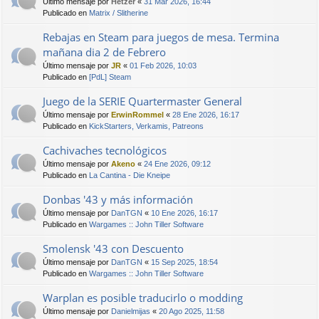
Último mensaje por
Hetzer
«
31 Mar 2026, 16:44
Publicado en
Matrix / Slitherine
Rebajas en Steam para juegos de mesa. Termina
mañana dia 2 de Febrero
Último mensaje por
JR
«
01 Feb 2026, 10:03
Publicado en
[PdL] Steam
Juego de la SERIE Quartermaster General
Último mensaje por
ErwinRommel
«
28 Ene 2026, 16:17
Publicado en
KickStarters, Verkamis, Patreons
Cachivaches tecnológicos
Último mensaje por
Akeno
«
24 Ene 2026, 09:12
Publicado en
La Cantina - Die Kneipe
Donbas '43 y más información
Último mensaje por
DanTGN
«
10 Ene 2026, 16:17
Publicado en
Wargames :: John Tiller Software
Smolensk '43 con Descuento
Último mensaje por
DanTGN
«
15 Sep 2025, 18:54
Publicado en
Wargames :: John Tiller Software
Warplan es posible traducirlo o modding
Último mensaje por
Danielmijas
«
20 Ago 2025, 11:58