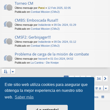
Torneo CM
Último mensaje por
Patxi
«
12 Feb 2025, 02:05
Publicado en
Combat Mission (CMx2)
CMBS: Emboscada Rusa!!!
Último mensaje por
IndiaVerde
«
09 Dic 2024, 01:29
Publicado en
Combat Mission (CMx2)
CMSF2: Gerbisjager!!!
Último mensaje por
IndiaVerde
«
09 Dic 2024, 01:12
Publicado en
Combat Mission (CMx2)
Problema de carga de la misión de combate
Último mensaje por
hector9
«
01 Oct 2024, 04:52
Publicado en
La Cantina - Die Kneipe
Página
1
de
34
2
3
4
5
34
1
Se encontraron más de 1000 coincidencias
…
Este sitio web utiliza cookies para asegurar que
Ir a
obtenga la mejor experiencia en nuestro sitio
web.
Saber más
Inicio (Web)
Foro Punta de Lanza Wargames
Contáctenos
Desarrollado por
phpBB
® Forum Software © phpBB Limited
¡Lo entiendo!
Style por
Arty
&
halilesen