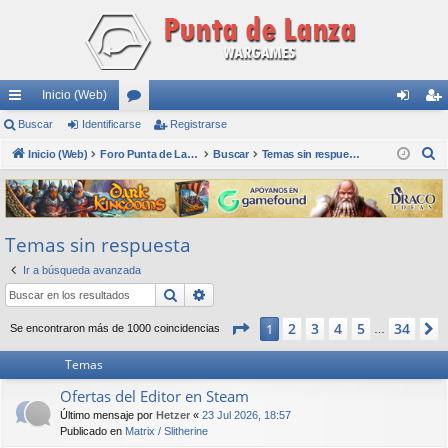
Inicio (Web)
nl
Buscar
Identificarse
or
Registrarse
de
eg
B
ac
Inicio (Web)
os
Foro Punta de Lanza Wargames
Buscar
Temas sin respuesta
nti
ist
u
es
fic
ra
s
rá
ar
rs
c
Temas sin respuesta
a
pi
se
e
r
Ir a búsqueda avanzada
do
Buscar
Búsqueda avanzada
s
Página
1
de
34
2
3
4
5
34
1
Se encontraron más de 1000 coincidencias
…
Temas
Ofertas del Editor en Steam
Último mensaje por
Hetzer
«
23 Jul 2026, 18:57
Publicado en
Matrix / Slitherine