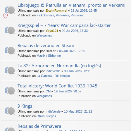
Librojuego 📒 Patrulla en Vietnam, pronto en Verkami
Último mensaje por
ErwinRommel
«
23 Jul 2026, 12:45
Publicado en
KickStarters, Verkamis, Patreons
Kriegsspiel ~ 7 Years' War campaña kickstarter
Último mensaje por
Yoye101
«
20 Jul 2026, 17:33
Publicado en
Wargames
Rebajas de verano en Steam
Último mensaje por
Hetzer
«
06 Jul 2026, 17:56
Publicado en
Matrix / Slitherine
La 82º Airborne en Normandia (en Inglés)
Último mensaje por
IndiaVerde
«
30 Jun 2026, 12:19
Publicado en
La Cantina - Die Kneipe
Total Victory: World Conflict 1939-1945
Último mensaje por
CM
«
19 Jun 2026, 20:57
Publicado en
Wargames
9 Kings
Último mensaje por
IndiaVerde
«
10 May 2026, 21:22
Publicado en
Otros Juegos
Rebajas de Primavera