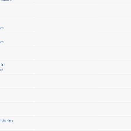
are
are
nto
are
osheim.