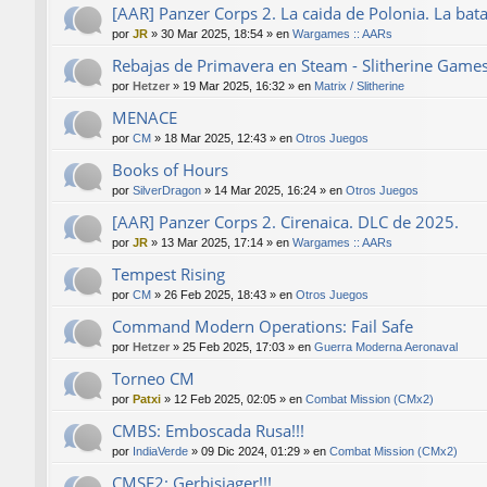
[AAR] Panzer Corps 2. La caida de Polonia. La bat
por
JR
»
30 Mar 2025, 18:54
» en
Wargames :: AARs
Rebajas de Primavera en Steam - Slitherine Game
por
Hetzer
»
19 Mar 2025, 16:32
» en
Matrix / Slitherine
MENACE
por
CM
»
18 Mar 2025, 12:43
» en
Otros Juegos
Books of Hours
por
SilverDragon
»
14 Mar 2025, 16:24
» en
Otros Juegos
[AAR] Panzer Corps 2. Cirenaica. DLC de 2025.
por
JR
»
13 Mar 2025, 17:14
» en
Wargames :: AARs
Tempest Rising
por
CM
»
26 Feb 2025, 18:43
» en
Otros Juegos
Command Modern Operations: Fail Safe
por
Hetzer
»
25 Feb 2025, 17:03
» en
Guerra Moderna Aeronaval
Torneo CM
por
Patxi
»
12 Feb 2025, 02:05
» en
Combat Mission (CMx2)
CMBS: Emboscada Rusa!!!
por
IndiaVerde
»
09 Dic 2024, 01:29
» en
Combat Mission (CMx2)
CMSF2: Gerbisjager!!!