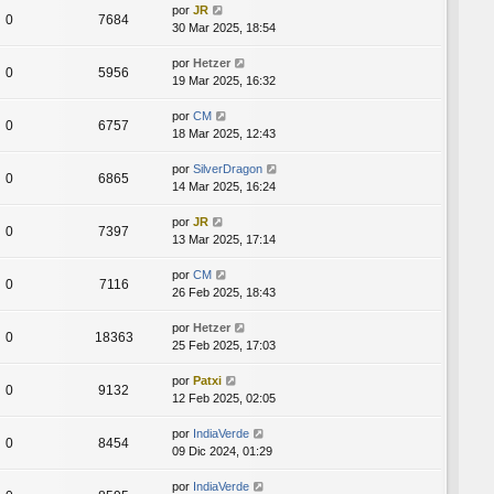
por
JR
0
7684
30 Mar 2025, 18:54
por
Hetzer
0
5956
19 Mar 2025, 16:32
por
CM
0
6757
18 Mar 2025, 12:43
por
SilverDragon
0
6865
14 Mar 2025, 16:24
por
JR
0
7397
13 Mar 2025, 17:14
por
CM
0
7116
26 Feb 2025, 18:43
por
Hetzer
0
18363
25 Feb 2025, 17:03
por
Patxi
0
9132
12 Feb 2025, 02:05
por
IndiaVerde
0
8454
09 Dic 2024, 01:29
por
IndiaVerde