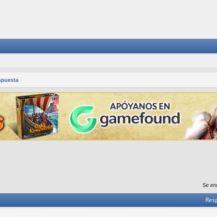
spuesta
Se en
Res