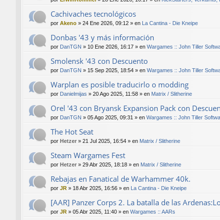
Cachivaches tecnológicos
por
Akeno
»
24 Ene 2026, 09:12
» en
La Cantina - Die Kneipe
Donbas '43 y más información
por
DanTGN
»
10 Ene 2026, 16:17
» en
Wargames :: John Tiller Softw
Smolensk '43 con Descuento
por
DanTGN
»
15 Sep 2025, 18:54
» en
Wargames :: John Tiller Softw
Warplan es posible traducirlo o modding
por
Danielmijas
»
20 Ago 2025, 11:58
» en
Matrix / Slitherine
Orel '43 con Bryansk Expansion Pack con Descue
por
DanTGN
»
05 Ago 2025, 09:31
» en
Wargames :: John Tiller Softw
The Hot Seat
por
Hetzer
»
21 Jul 2025, 16:54
» en
Matrix / Slitherine
Steam Wargames Fest
por
Hetzer
»
29 Abr 2025, 18:18
» en
Matrix / Slitherine
Rebajas en Fanatical de Warhammer 40k.
por
JR
»
18 Abr 2025, 16:56
» en
La Cantina - Die Kneipe
[AAR] Panzer Corps 2. La batalla de las Ardenas:L
por
JR
»
05 Abr 2025, 11:40
» en
Wargames :: AARs