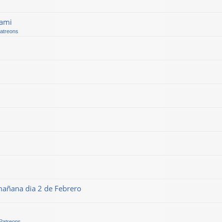
kami
Patreons
mañana dia 2 de Febrero
 Patreons