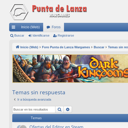
Inicio (Web)
Foros
nl
Buscar
Identificarse
Registrarse
ac
Inicio (Web)
Foro Punta de Lanza Wargames
Buscar
Temas sin re
es
rá
pi
do
s
Temas sin respuesta
Ir a búsqueda avanzada
Buscar
Búsqueda avanzada
Temas
Ofertas del Editor en Steam