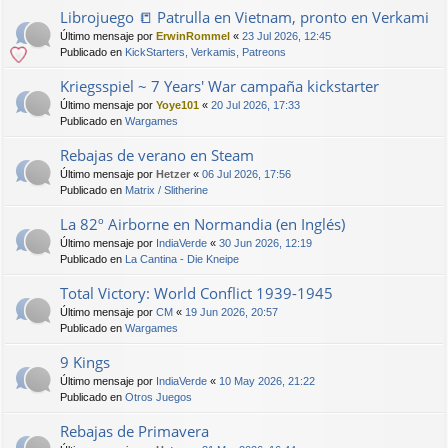
Librojuego 📒 Patrulla en Vietnam, pronto en Verkami
Último mensaje por
ErwinRommel
«
23 Jul 2026, 12:45
Publicado en
KickStarters, Verkamis, Patreons
Kriegsspiel ~ 7 Years' War campaña kickstarter
Último mensaje por
Yoye101
«
20 Jul 2026, 17:33
Publicado en
Wargames
Rebajas de verano en Steam
Último mensaje por
Hetzer
«
06 Jul 2026, 17:56
Publicado en
Matrix / Slitherine
La 82º Airborne en Normandia (en Inglés)
Último mensaje por
IndiaVerde
«
30 Jun 2026, 12:19
Publicado en
La Cantina - Die Kneipe
Total Victory: World Conflict 1939-1945
Último mensaje por
CM
«
19 Jun 2026, 20:57
Publicado en
Wargames
9 Kings
Último mensaje por
IndiaVerde
«
10 May 2026, 21:22
Publicado en
Otros Juegos
Rebajas de Primavera