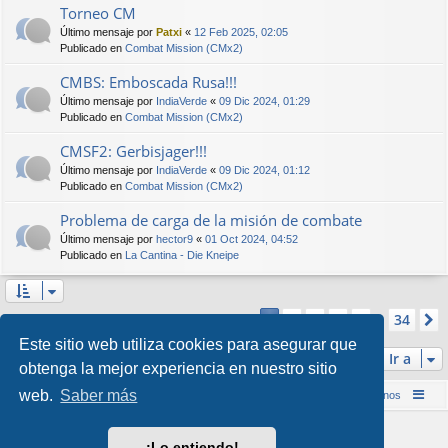
Torneo CM
Último mensaje por
Patxi
«
12 Feb 2025, 02:05
Publicado en
Combat Mission (CMx2)
CMBS: Emboscada Rusa!!!
Último mensaje por
IndiaVerde
«
09 Dic 2024, 01:29
Publicado en
Combat Mission (CMx2)
CMSF2: Gerbisjager!!!
Último mensaje por
IndiaVerde
«
09 Dic 2024, 01:12
Publicado en
Combat Mission (CMx2)
Problema de carga de la misión de combate
Último mensaje por
hector9
«
01 Oct 2024, 04:52
Publicado en
La Cantina - Die Kneipe
Página
1
de
34
2
3
4
5
34
1
Se encontraron más de 1000 coincidencias
…
Este sitio web utiliza cookies para asegurar que
Ir a
obtenga la mejor experiencia en nuestro sitio
web.
Saber más
Inicio (Web)
Foro Punta de Lanza Wargames
Contáctenos
Desarrollado por
phpBB
® Forum Software © phpBB Limited
¡Lo entiendo!
Style por
Arty
&
halilesen