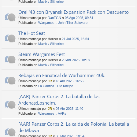
Publicado en
Matrix / Slitherine
Orel '43 con Bryansk Expansion Pack con Descuento
Último mensaje por
DanTGN
«
05 Ago 2025, 09:31
Publicado en
Wargames :: John Tiller Software
The Hot Seat
Último mensaje por
Hetzer
«
21 Jul 2025, 16:54
Publicado en
Matrix / Slitherine
Steam Wargames Fest
Último mensaje por
Hetzer
«
29 Abr 2025, 18:18
Publicado en
Matrix / Slitherine
Rebajas en Fanatical de Warhammer 40k.
Último mensaje por
JR
«
18 Abr 2025, 16:56
Publicado en
La Cantina - Die Kneipe
[AAR] Panzer Corps 2. La batalla de las
Ardenas:Losheim.
Último mensaje por
JR
«
05 Abr 2025, 11:40
Publicado en
Wargames :: AARs
[AAR] Panzer Corps 2. La caida de Polonia. La batalla
de Mlawa
Último mensaje por
JR
«
30 Mar 2025, 18:54