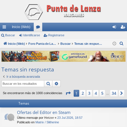
Inicio (Web)
nl
Buscar
Identificarse
or
Registrarse
de
eg
B
ac
Inicio (Web)
os
Foro Punta de Lanza Wargames
Buscar
Temas sin respuesta
nti
ist
u
es
fic
ra
s
rá
ar
rs
c
Temas sin respuesta
a
pi
se
e
r
Ir a búsqueda avanzada
do
Buscar
Búsqueda avanzada
s
Página
1
de
34
2
3
4
5
34
1
Se encontraron más de 1000 coincidencias
…
Temas
Ofertas del Editor en Steam
Último mensaje por
Hetzer
«
23 Jul 2026, 18:57
Publicado en
Matrix / Slitherine