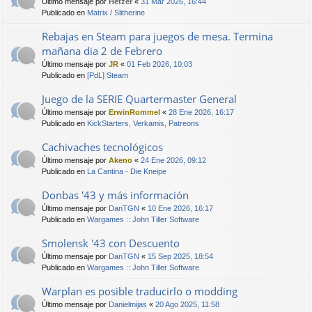
Último mensaje por
Hetzer
«
31 Mar 2026, 16:44
Publicado en
Matrix / Slitherine
Rebajas en Steam para juegos de mesa. Termina
mañana dia 2 de Febrero
Último mensaje por
JR
«
01 Feb 2026, 10:03
Publicado en
[PdL] Steam
Juego de la SERIE Quartermaster General
Último mensaje por
ErwinRommel
«
28 Ene 2026, 16:17
Publicado en
KickStarters, Verkamis, Patreons
Cachivaches tecnológicos
Último mensaje por
Akeno
«
24 Ene 2026, 09:12
Publicado en
La Cantina - Die Kneipe
Donbas '43 y más información
Último mensaje por
DanTGN
«
10 Ene 2026, 16:17
Publicado en
Wargames :: John Tiller Software
Smolensk '43 con Descuento
Último mensaje por
DanTGN
«
15 Sep 2025, 18:54
Publicado en
Wargames :: John Tiller Software
Warplan es posible traducirlo o modding
Último mensaje por
Danielmijas
«
20 Ago 2025, 11:58