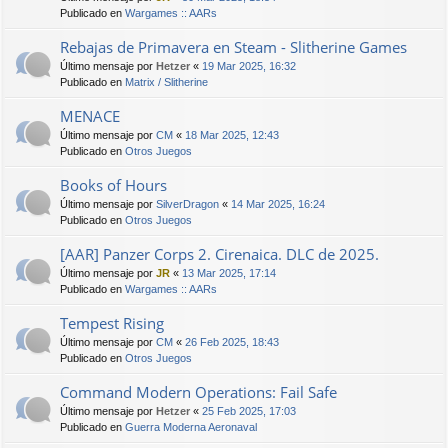
Publicado en
Wargames :: AARs
Rebajas de Primavera en Steam - Slitherine Games
Último mensaje por
Hetzer
«
19 Mar 2025, 16:32
Publicado en
Matrix / Slitherine
MENACE
Último mensaje por
CM
«
18 Mar 2025, 12:43
Publicado en
Otros Juegos
Books of Hours
Último mensaje por
SilverDragon
«
14 Mar 2025, 16:24
Publicado en
Otros Juegos
[AAR] Panzer Corps 2. Cirenaica. DLC de 2025.
Último mensaje por
JR
«
13 Mar 2025, 17:14
Publicado en
Wargames :: AARs
Tempest Rising
Último mensaje por
CM
«
26 Feb 2025, 18:43
Publicado en
Otros Juegos
Command Modern Operations: Fail Safe
Último mensaje por
Hetzer
«
25 Feb 2025, 17:03
Publicado en
Guerra Moderna Aeronaval