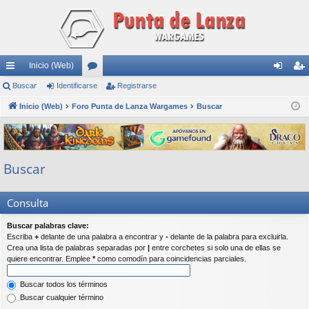
Inicio (Web)
nl
Buscar
Identificarse
or
Registrarse
de
eg
ac
Inicio (Web)
Foro Punta de Lanza Wargames
os
Buscar
nti
ist
es
fic
ra
rá
ar
rs
Buscar
pi
se
e
do
Consulta
s
Buscar palabras clave:
Escriba
+
delante de una palabra a encontrar y
-
delante de la palabra para excluirla.
Crea una lista de palabras separadas por
|
entre corchetes si solo una de ellas se
quiere encontrar. Emplee
*
como comodín para coincidencias parciales.
Buscar todos los términos
Buscar cualquier término