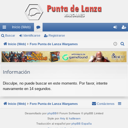
Inicio (Web)
nl
Buscar
Identificarse
or
Registrarse
de
eg
B
ac
Inicio (Web)
Foro Punta de Lanza Wargames
os
nti
ist
u
es
fic
ra
s
rá
ar
rs
c
a
pi
se
e
Información
r
do
Disculpe, no puede buscar en este momento. Por favor, intente
s
nuevamente en 14 segundos.
Inicio (Web)
Foro Punta de Lanza Wargames
Contáctenos
Desarrollado por
phpBB
® Forum Software © phpBB Limited
Style por
Arty
&
halilesen
Traducción al español por
phpBB España