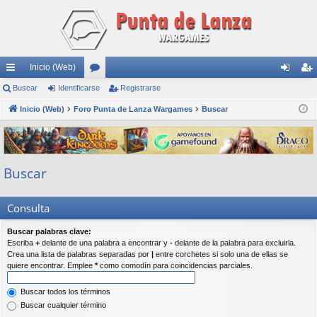
Inicio (Web)
nl
Buscar
Identificarse
or
Registrarse
de
eg
ac
Inicio (Web)
Foro Punta de Lanza Wargames
os
Buscar
nti
ist
es
fic
ra
rá
ar
rs
Buscar
pi
se
e
do
Consulta
s
Buscar palabras clave:
Escriba
+
delante de una palabra a encontrar y
-
delante de la palabra para excluirla.
Crea una lista de palabras separadas por
|
entre corchetes si solo una de ellas se
quiere encontrar. Emplee
*
como comodín para coincidencias parciales.
Buscar todos los términos
Buscar cualquier término