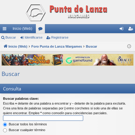
Inicio (Web)
nl
Buscar
Identificarse
or
Registrarse
de
eg
ac
Inicio (Web)
Foro Punta de Lanza Wargames
os
Buscar
nti
ist
es
fic
ra
rá
ar
rs
Buscar
pi
se
e
do
Consulta
s
Buscar palabras clave:
Escriba
+
delante de una palabra a encontrar y
-
delante de la palabra para excluirla.
Crea una lista de palabras separadas por
|
entre corchetes si solo una de ellas se
quiere encontrar. Emplee
*
como comodín para coincidencias parciales.
Buscar todos los términos
Buscar cualquier término