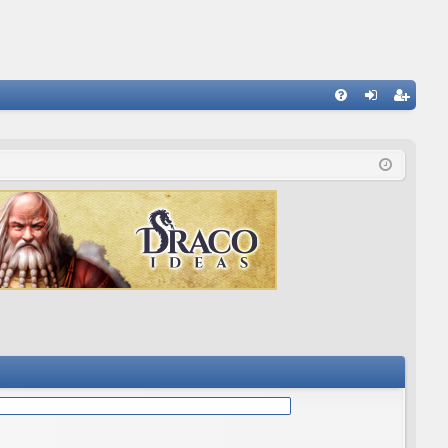
E
FA
de
eg
Q
nti
ist
fic
ra
ar
rs
se
e