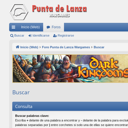
Inicio (Web)
Foros
nl
Buscar
Identificarse
Registrarse
ac
Inicio (Web)
Foro Punta de Lanza Wargames
Buscar
es
rá
pi
do
s
Buscar
Consulta
Buscar palabras clave:
Escriba
+
delante de una palabra a encontrar y
-
delante de la palabra para excluir
palabras separadas por
|
entre corchetes si solo una de ellas se quiere encontra