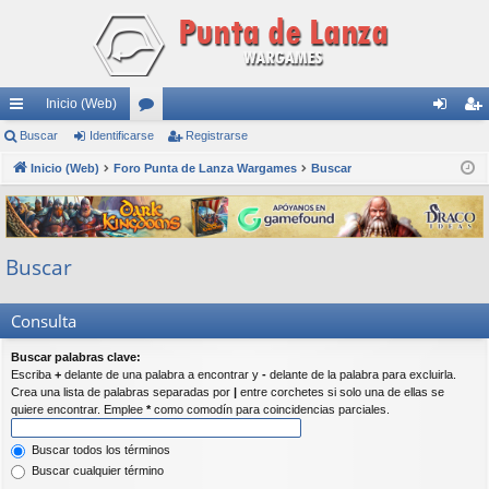
Inicio (Web)
nl
Buscar
Identificarse
or
Registrarse
de
eg
ac
Inicio (Web)
Foro Punta de Lanza Wargames
os
Buscar
nti
ist
es
fic
ra
rá
ar
rs
Buscar
pi
se
e
do
Consulta
s
Buscar palabras clave:
Escriba
+
delante de una palabra a encontrar y
-
delante de la palabra para excluirla.
Crea una lista de palabras separadas por
|
entre corchetes si solo una de ellas se
quiere encontrar. Emplee
*
como comodín para coincidencias parciales.
Buscar todos los términos
Buscar cualquier término