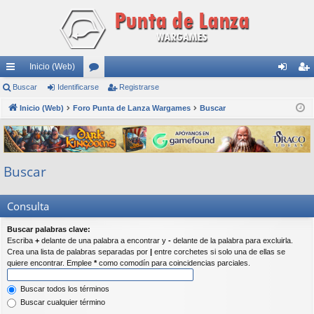
Inicio (Web)
nl
Buscar
Identificarse
or
Registrarse
de
eg
ac
Inicio (Web)
Foro Punta de Lanza Wargames
os
Buscar
nti
ist
es
fic
ra
rá
ar
rs
Buscar
pi
se
e
do
Consulta
s
Buscar palabras clave:
Escriba
+
delante de una palabra a encontrar y
-
delante de la palabra para excluirla.
Crea una lista de palabras separadas por
|
entre corchetes si solo una de ellas se
quiere encontrar. Emplee
*
como comodín para coincidencias parciales.
Buscar todos los términos
Buscar cualquier término