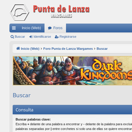
Inicio (Web)
Foros
nl
Buscar
Identificarse
Registrarse
ac
Inicio (Web)
Foro Punta de Lanza Wargames
Buscar
es
rá
pi
do
s
Buscar
Consulta
Buscar palabras clave:
Escriba
+
delante de una palabra a encontrar y
-
delante de la palabra para excluir
palabras separadas por
|
entre corchetes si solo una de ellas se quiere encontra