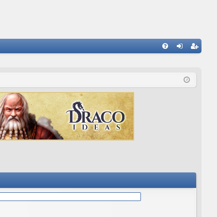
E
FA
de
eg
Q
nti
ist
fic
ra
ar
rs
se
e