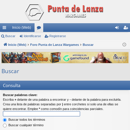
Inicio (Web)
nl
Buscar
Identificarse
or
Registrarse
de
eg
ac
Inicio (Web)
Foro Punta de Lanza Wargames
os
Buscar
nti
ist
es
fic
ra
rá
ar
rs
Buscar
pi
se
e
do
Consulta
s
Buscar palabras clave:
Escriba
+
delante de una palabra a encontrar y
-
delante de la palabra para excluirla.
Crea una lista de palabras separadas por
|
entre corchetes si solo una de ellas se
quiere encontrar. Emplee
*
como comodín para coincidencias parciales.
Buscar todos los términos
Buscar cualquier término