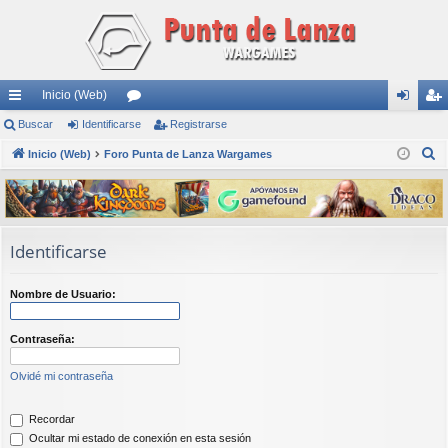
Inicio (Web)
nl
Buscar
Identificarse
or
Registrarse
de
eg
B
ac
Inicio (Web)
Foro Punta de Lanza Wargames
os
nti
ist
u
es
fic
ra
s
rá
ar
rs
c
a
pi
se
e
Identificarse
r
do
Nombre de Usuario:
s
Contraseña:
Olvidé mi contraseña
Recordar
Ocultar mi estado de conexión en esta sesión