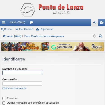
Inicio (Web)
nl
Buscar
Identificarse
or
Registrarse
de
eg
B
ac
Inicio (Web)
Foro Punta de Lanza Wargames
os
nti
ist
u
es
fic
ra
s
rá
ar
rs
c
a
pi
se
e
Identificarse
r
do
Nombre de Usuario:
s
Contraseña:
Olvidé mi contraseña
Recordar
Ocultar mi estado de conexión en esta sesión