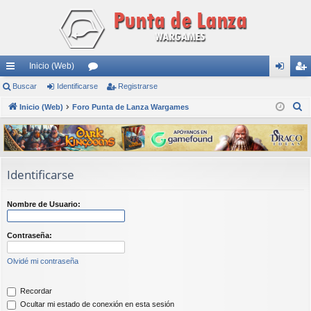
Inicio (Web)
nl
Buscar
Identificarse
or
Registrarse
de
eg
B
ac
Inicio (Web)
Foro Punta de Lanza Wargames
os
nti
ist
u
es
fic
ra
s
rá
ar
rs
c
a
pi
se
e
Identificarse
r
do
Nombre de Usuario:
s
Contraseña:
Olvidé mi contraseña
Recordar
Ocultar mi estado de conexión en esta sesión