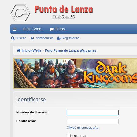
Inicio (Web)
Foros
nl
Buscar
Identificarse
Registrarse
ac
Inicio (Web)
Foro Punta de Lanza Wargames
es
rá
pi
do
s
Identificarse
Nombre de Usuario:
Contraseña:
Olvidé mi contraseña
Recordar