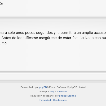
ión
omará solo unos pocos segundos y le permitirá un amplio acceso
. Antes de identificarse asegúrese de estar familiarizado con nu
itio.
Desarrollado por
phpBB
® Forum Software © phpBB Limited
Style por
Arty
&
halilesen
Traducción al español por
phpBB España
Privacidad
|
Condiciones